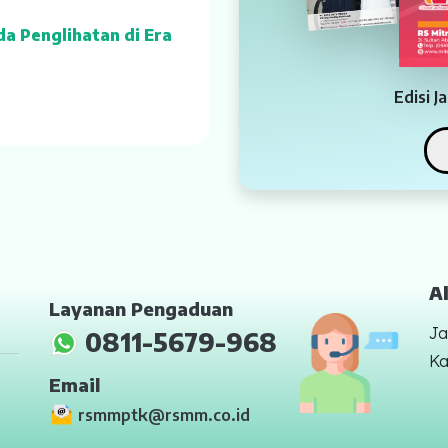
a Penglihatan di Era
Edisi 
A
Layanan Pengaduan
Ja
0811-5679-968
Ka
Email
rsmmptk@rsmm.co.id