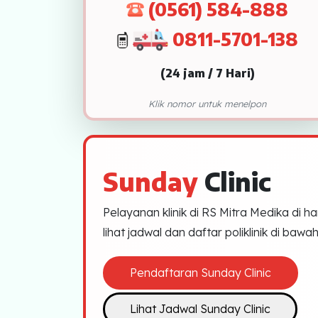
(0561) 584-888
Klinik Andrologi
0811-5701-138
Klinik Nyeri
(24 jam / 7 Hari)
Klinik Estetika
Klik nomor untuk menelpon
NICU / HCU / PICU / ICU
MYAH
Sunday
Clinic
CBCT (Cone Beam Computed Tomo
Bronkoskopi
Pelayanan klinik di RS Mitra Medika di ha
lihat jadwal dan daftar poliklinik di bawa
Dokter
Pendaftaran Sunday Clinic
Jadwal Dokter
Sunday Clinic
Lihat Jadwal Sunday Clinic