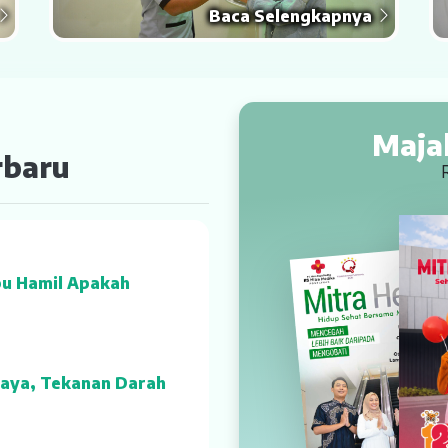
Baca Selengkapnya
Maja
rbaru
bu Hamil Apakah
aya, Tekanan Darah