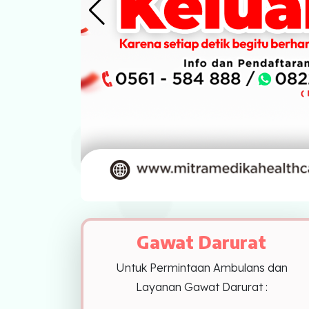
Profil Kami
Indikator Mutu
Fasilitas Unggulan
Kolposkopi
Endoskopi
Laparaskopi
OCT
Eye Care
Gawat Darurat
Multi Slice CT-Scan 128 Slices
Untuk Permintaan Ambulans dan
Dialisis
Layanan Gawat Darurat :
Mamografi