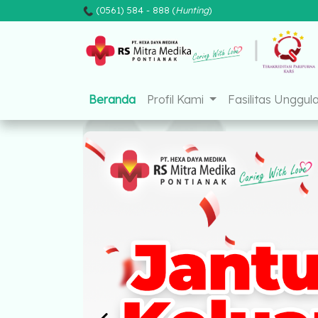
(0561) 584 - 888 (
Hunting
)
Mitra Medika Pontianak
mitramedikap
Beranda
Profil Kami
Fasilitas Unggul
Beranda
Profil Kami