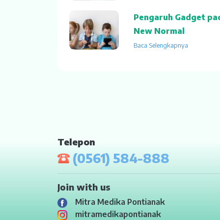
Pengaruh Gadget pad
New Normal
Baca Selengkapnya
Telepon
(0561) 584-888
Join with us
Mitra Medika Pontianak
mitramedikapontianak