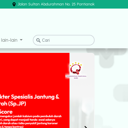
Jalan Sultan Abdurahman No. 25 Pontianak
×
lain-lain