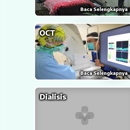
Rehabilitasi Medik
Baca Selengkapnya
Pelayanan 24 Jam
OCT
UGD
Laboratorium
Radiologi
Baca Selengkapnya
Farmasi
Ambulans
Dialisis
Artikel
Promo
Video Edukasi Kesehatan