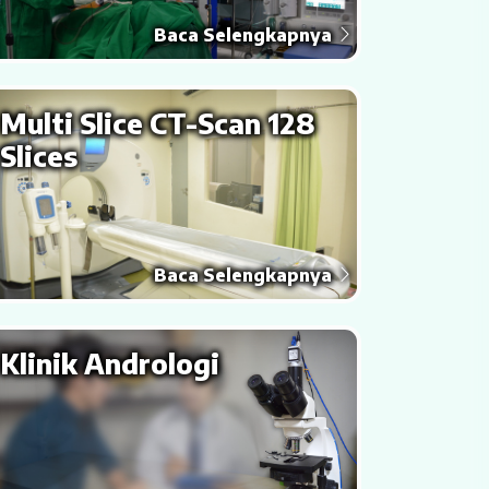
Baca Selengkapnya
Multi Slice CT-Scan 128
Slices
Baca Selengkapnya
Klinik Andrologi