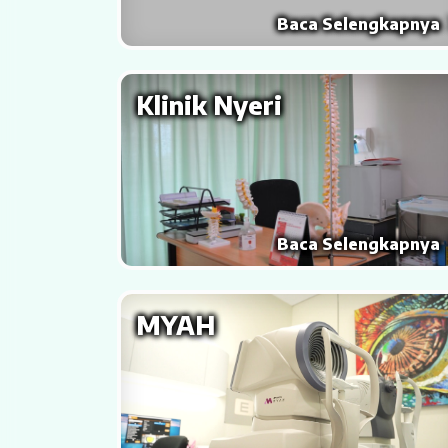
Baca Selengkapnya
Majalah
Berita & Informasi Kesehatan
Klinik Nyeri
Kegiatan
Menu Lain-lain
Rekanan Asuransi
Baca Selengkapnya
Karir
MYAH