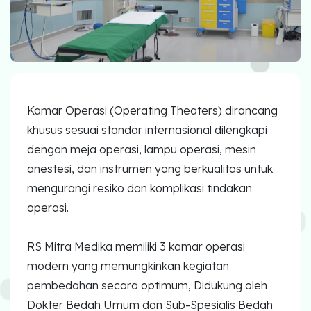
Laparaskopi
OCT
Eye Care
Kamar Operasi (Operating Theaters) dirancang
Multi Slice CT-Scan 128 Slices
khusus sesuai standar internasional dilengkapi
Dialisis
dengan meja operasi, lampu operasi, mesin
anestesi, dan instrumen yang berkualitas untuk
Mamografi
mengurangi resiko dan komplikasi tindakan
Klinik Andrologi
operasi.
Klinik Nyeri
RS Mitra Medika memiliki 3 kamar operasi
modern yang memungkinkan kegiatan
Klinik Estetika
pembedahan secara optimum, Didukung oleh
NICU / HCU / PICU / ICU
Dokter Bedah Umum dan Sub-Spesialis Bedah