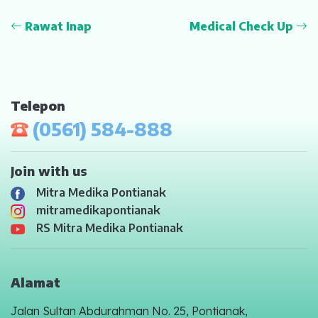
Psikolog
Rawat Inap
Medical Check Up
Pelayanan
Rawat Jalan
Telepon
Rawat Inap
(0561) 584-888
Kamar Operasi
Medical Check Up
Join with us
Mitra Medika Pontianak
Rehabilitasi Medik
mitramedikapontianak
RS Mitra Medika Pontianak
Pelayanan 24 Jam
UGD
Alamat
Laboratorium
Jalan Sultan Abdurahman No. 25, Pontianak,