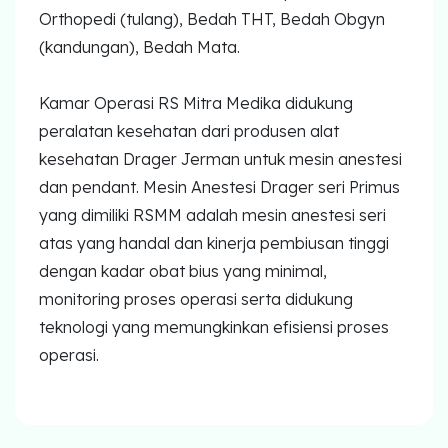
Orthopedi (tulang), Bedah THT, Bedah Obgyn
MYAH
(kandungan), Bedah Mata.
CBCT (Cone Beam Computed Tomography)
Kamar Operasi RS Mitra Medika didukung
Bronkoskopi
peralatan kesehatan dari produsen alat
Dokter
kesehatan Drager Jerman untuk mesin anestesi
dan pendant. Mesin Anestesi Drager seri Primus
Jadwal Dokter
yang dimiliki RSMM adalah mesin anestesi seri
atas yang handal dan kinerja pembiusan tinggi
Sunday Clinic
dengan kadar obat bius yang minimal,
Dokter Spesialis
monitoring proses operasi serta didukung
teknologi yang memungkinkan efisiensi proses
Dokter Umum
operasi.
Dokter Gigi Umum
Dokter Gigi Spesialis