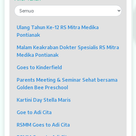
Laparaskopi
OCT
Ulang Tahun Ke-12 RS Mitra Medika
Pontianak
Eye Care
Malam Keakraban Dokter Spesialis RS Mitra
Multi Slice CT-Scan 128 Slices
Medika Pontianak
Dialisis
Goes to Kinderfield
Mamografi
Parents Meeting & Seminar Sehat bersama
Golden Bee Preschool
Klinik Andrologi
Kartini Day Stella Maris
Klinik Nyeri
Goe to Adi Cita
Klinik Estetika
RSMM Goes to Adi Cita
NICU / HCU / PICU / ICU