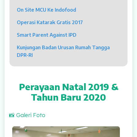
Psikolog
On Site MCU Ke Indofood
Pelayanan
Operasi Katarak Gratis 2017
Rawat Jalan
Smart Parent Against IPD
Rawat Inap
Kunjungan Badan Urusan Rumah Tangga
DPR-RI
Kamar Operasi
Medical Check Up
Perayaan Natal 2019 &
Rehabilitasi Medik
Tahun Baru 2020
Pelayanan 24 Jam
📸 Galeri Foto
UGD
Laboratorium