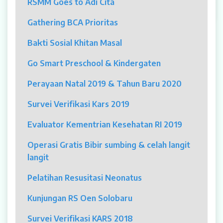
RSMM Goes to Adi Cita
MYAH
Gathering BCA Prioritas
CBCT (Cone Beam Computed Tomography)
Bakti Sosial Khitan Masal
Bronkoskopi
Go Smart Preschool & Kindergaten
Dokter
Perayaan Natal 2019 & Tahun Baru 2020
Jadwal Dokter
Survei Verifikasi Kars 2019
Sunday Clinic
Evaluator Kementrian Kesehatan RI 2019
Dokter Spesialis
Operasi Gratis Bibir sumbing & celah langit
langit
Dokter Umum
Pelatihan Resusitasi Neonatus
Dokter Gigi Umum
Kunjungan RS Oen Solobaru
Dokter Gigi Spesialis
Survei Verifikasi KARS 2018