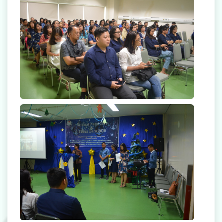
Radiologi
Farmasi
Ambulans
Artikel
Promo
Video Edukasi Kesehatan
Majalah
Berita & Informasi Kesehatan
Kegiatan
Menu Lain-lain