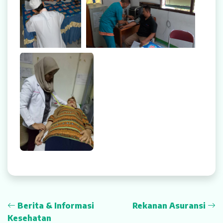
Rekanan Asuransi
Karir
On Site MCU Ke
Indofood
Berita & Informasi
Rekanan Asuransi
Kesehatan