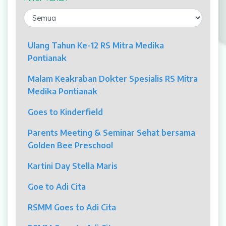
Laparaskopi
OCT
Ulang Tahun Ke-12 RS Mitra Medika
Pontianak
Eye Care
Malam Keakraban Dokter Spesialis RS Mitra
Multi Slice CT-Scan 128 Slices
Medika Pontianak
Dialisis
Goes to Kinderfield
Mamografi
Parents Meeting & Seminar Sehat bersama
Golden Bee Preschool
Klinik Andrologi
Kartini Day Stella Maris
Klinik Nyeri
Goe to Adi Cita
Klinik Estetika
RSMM Goes to Adi Cita
NICU / HCU / PICU / ICU