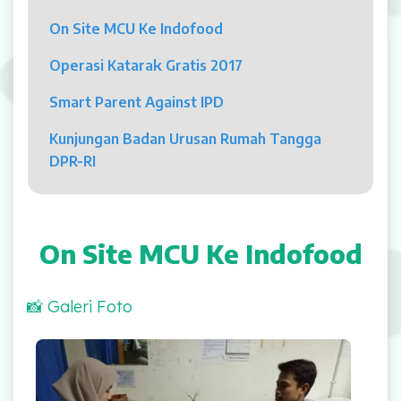
Psikolog
On Site MCU Ke Indofood
Pelayanan
Operasi Katarak Gratis 2017
Rawat Jalan
Smart Parent Against IPD
Rawat Inap
Kunjungan Badan Urusan Rumah Tangga
DPR-RI
Kamar Operasi
Medical Check Up
On Site MCU Ke Indofood
Rehabilitasi Medik
📸 Galeri Foto
Pelayanan 24 Jam
UGD
On Site MCU Ke Indofood
Laboratorium