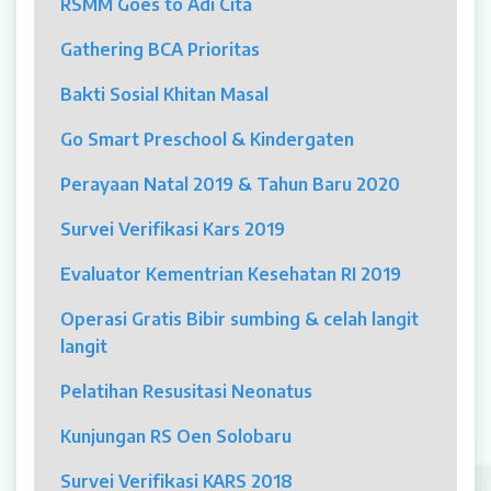
RSMM Goes to Adi Cita
MYAH
Gathering BCA Prioritas
CBCT (Cone Beam Computed Tomography)
Bakti Sosial Khitan Masal
Bronkoskopi
Go Smart Preschool & Kindergaten
Dokter
Perayaan Natal 2019 & Tahun Baru 2020
Jadwal Dokter
Survei Verifikasi Kars 2019
Sunday Clinic
Evaluator Kementrian Kesehatan RI 2019
Dokter Spesialis
Operasi Gratis Bibir sumbing & celah langit
langit
Dokter Umum
Pelatihan Resusitasi Neonatus
Dokter Gigi Umum
Kunjungan RS Oen Solobaru
Dokter Gigi Spesialis
Survei Verifikasi KARS 2018