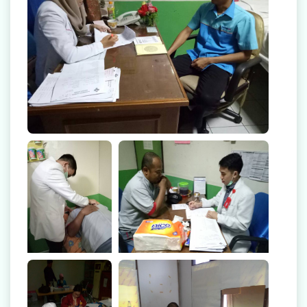
Radiologi
Farmasi
Ambulans
Artikel
Promo
On Site MCU Ke
On Site MCU Ke Indofood
Indofood
Video Edukasi Kesehatan
Majalah
Berita & Informasi Kesehatan
Kegiatan
On Site MCU Ke
On Site MCU Ke Indofood
Indofood
Menu Lain-lain