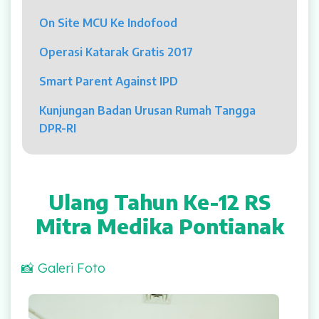
Psikolog
On Site MCU Ke Indofood
Pelayanan
Operasi Katarak Gratis 2017
Rawat Jalan
Smart Parent Against IPD
Rawat Inap
Kunjungan Badan Urusan Rumah Tangga
DPR-RI
Kamar Operasi
Medical Check Up
Ulang Tahun Ke-12 RS
Rehabilitasi Medik
Mitra Medika Pontianak
Pelayanan 24 Jam
📸 Galeri Foto
UGD
Launching Maskot Resmi RS Mitra Medika, Phill & Lily
Laboratorium