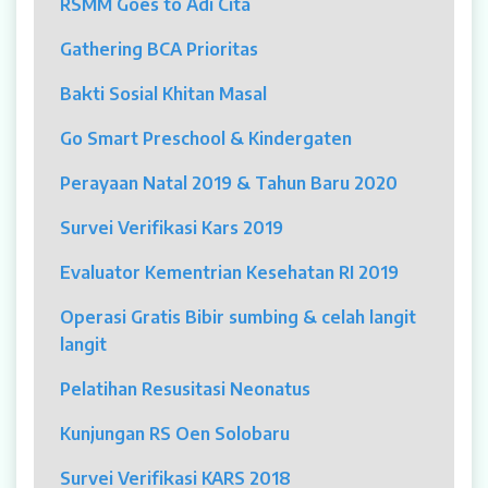
RSMM Goes to Adi Cita
MYAH
Gathering BCA Prioritas
CBCT (Cone Beam Computed Tomography)
Bakti Sosial Khitan Masal
Bronkoskopi
Go Smart Preschool & Kindergaten
Dokter
Perayaan Natal 2019 & Tahun Baru 2020
Jadwal Dokter
Survei Verifikasi Kars 2019
Sunday Clinic
Evaluator Kementrian Kesehatan RI 2019
Dokter Spesialis
Operasi Gratis Bibir sumbing & celah langit
langit
Dokter Umum
Pelatihan Resusitasi Neonatus
Dokter Gigi Umum
Kunjungan RS Oen Solobaru
Dokter Gigi Spesialis
Survei Verifikasi KARS 2018