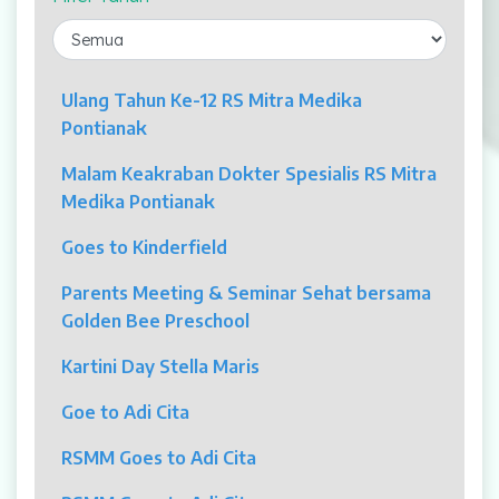
Laparaskopi
OCT
Ulang Tahun Ke-12 RS Mitra Medika
Pontianak
Eye Care
Malam Keakraban Dokter Spesialis RS Mitra
Multi Slice CT-Scan 128 Slices
Medika Pontianak
Dialisis
Goes to Kinderfield
Mamografi
Parents Meeting & Seminar Sehat bersama
Golden Bee Preschool
Klinik Andrologi
Kartini Day Stella Maris
Klinik Nyeri
Goe to Adi Cita
Klinik Estetika
RSMM Goes to Adi Cita
NICU / HCU / PICU / ICU