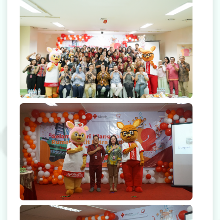
Radiologi
Farmasi
Ambulans
Artikel
Promo
Launching Salam Mitra Medika
Video Edukasi Kesehatan
Majalah
Berita & Informasi Kesehatan
Kegiatan
Menu Lain-lain