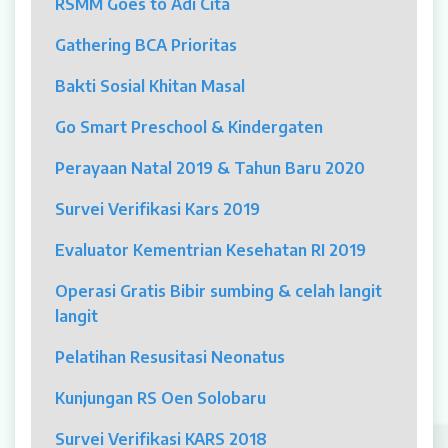
RSMM Goes to Adi Cita
MYAH
Gathering BCA Prioritas
CBCT (Cone Beam Computed Tomography)
Bakti Sosial Khitan Masal
Bronkoskopi
Go Smart Preschool & Kindergaten
Dokter
Perayaan Natal 2019 & Tahun Baru 2020
Jadwal Dokter
Survei Verifikasi Kars 2019
Sunday Clinic
Evaluator Kementrian Kesehatan RI 2019
Dokter Spesialis
Operasi Gratis Bibir sumbing & celah langit
langit
Dokter Umum
Pelatihan Resusitasi Neonatus
Dokter Gigi Umum
Kunjungan RS Oen Solobaru
Dokter Gigi Spesialis
Survei Verifikasi KARS 2018