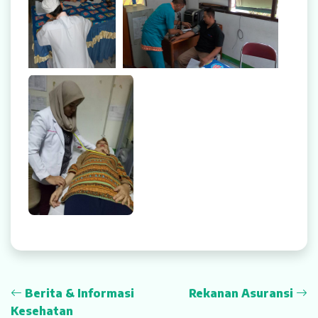
Rekanan Asuransi
Karir
On Site MCU Ke
Indofood
Berita & Informasi
Rekanan Asuransi
Kesehatan