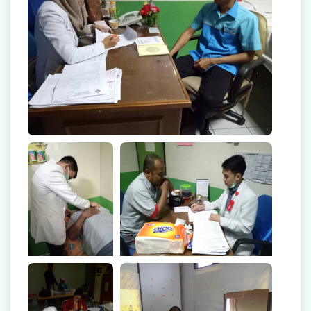
Radiologi
Farmasi
Ambulans
Artikel
Promo
On Site MCU Ke
On Site MCU Ke Indofood
Indofood
Video Edukasi Kesehatan
Majalah
Berita & Informasi Kesehatan
Kegiatan
On Site MCU Ke
On Site MCU Ke Indofood
Indofood
Menu Lain-lain