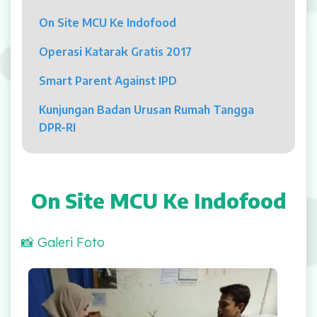
Psikolog
On Site MCU Ke Indofood
Pelayanan
Operasi Katarak Gratis 2017
Rawat Jalan
Smart Parent Against IPD
Rawat Inap
Kunjungan Badan Urusan Rumah Tangga
DPR-RI
Kamar Operasi
Medical Check Up
On Site MCU Ke Indofood
Rehabilitasi Medik
📸 Galeri Foto
Pelayanan 24 Jam
UGD
On Site MCU Ke Indofood
Laboratorium