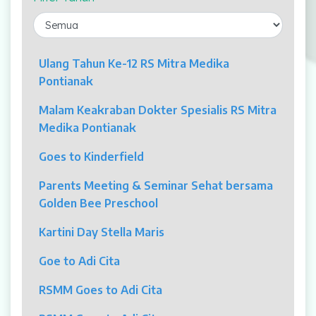
Laparaskopi
OCT
Ulang Tahun Ke-12 RS Mitra Medika
Pontianak
Eye Care
Malam Keakraban Dokter Spesialis RS Mitra
Multi Slice CT-Scan 128 Slices
Medika Pontianak
Dialisis
Goes to Kinderfield
Mamografi
Parents Meeting & Seminar Sehat bersama
Golden Bee Preschool
Klinik Andrologi
Kartini Day Stella Maris
Klinik Nyeri
Goe to Adi Cita
Klinik Estetika
RSMM Goes to Adi Cita
NICU / HCU / PICU / ICU