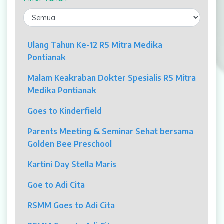
Laparaskopi
OCT
Ulang Tahun Ke-12 RS Mitra Medika
Pontianak
Eye Care
Malam Keakraban Dokter Spesialis RS Mitra
Multi Slice CT-Scan 128 Slices
Medika Pontianak
Dialisis
Goes to Kinderfield
Mamografi
Parents Meeting & Seminar Sehat bersama
Golden Bee Preschool
Klinik Andrologi
Kartini Day Stella Maris
Klinik Nyeri
Goe to Adi Cita
Klinik Estetika
RSMM Goes to Adi Cita
NICU / HCU / PICU / ICU