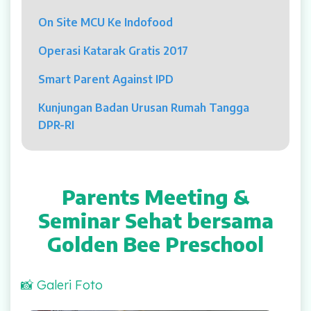
Psikolog
On Site MCU Ke Indofood
Pelayanan
Operasi Katarak Gratis 2017
Rawat Jalan
Smart Parent Against IPD
Rawat Inap
Kunjungan Badan Urusan Rumah Tangga
DPR-RI
Kamar Operasi
Medical Check Up
Parents Meeting &
Rehabilitasi Medik
Seminar Sehat bersama
Golden Bee Preschool
Pelayanan 24 Jam
UGD
📸 Galeri Foto
Laboratorium