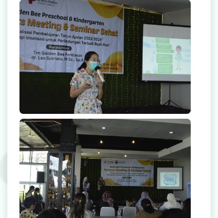
Radiologi
Farmasi
Ambulans
Artikel
Promo
Video Edukasi Kesehatan
Majalah
Berita & Informasi Kesehatan
Kegiatan
Menu Lain-lain