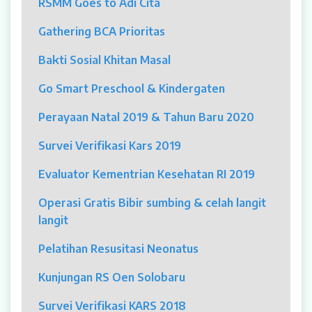
RSMM Goes to Adi Cita
MYAH
Gathering BCA Prioritas
CBCT (Cone Beam Computed Tomography)
Bakti Sosial Khitan Masal
Bronkoskopi
Go Smart Preschool & Kindergaten
Dokter
Perayaan Natal 2019 & Tahun Baru 2020
Jadwal Dokter
Survei Verifikasi Kars 2019
Sunday Clinic
Evaluator Kementrian Kesehatan RI 2019
Dokter Spesialis
Operasi Gratis Bibir sumbing & celah langit
langit
Dokter Umum
Pelatihan Resusitasi Neonatus
Dokter Gigi Umum
Kunjungan RS Oen Solobaru
Dokter Gigi Spesialis
Survei Verifikasi KARS 2018