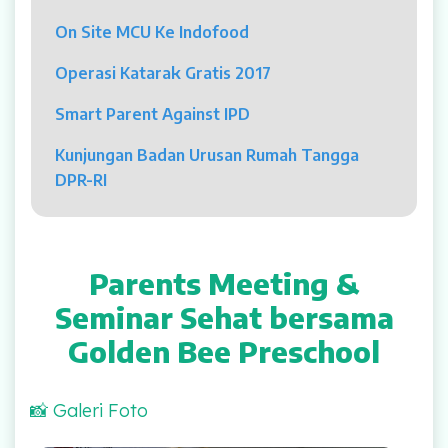
Psikolog
On Site MCU Ke Indofood
Pelayanan
Operasi Katarak Gratis 2017
Rawat Jalan
Smart Parent Against IPD
Rawat Inap
Kunjungan Badan Urusan Rumah Tangga
DPR-RI
Kamar Operasi
Medical Check Up
Parents Meeting &
Rehabilitasi Medik
Seminar Sehat bersama
Golden Bee Preschool
Pelayanan 24 Jam
UGD
📸 Galeri Foto
Laboratorium