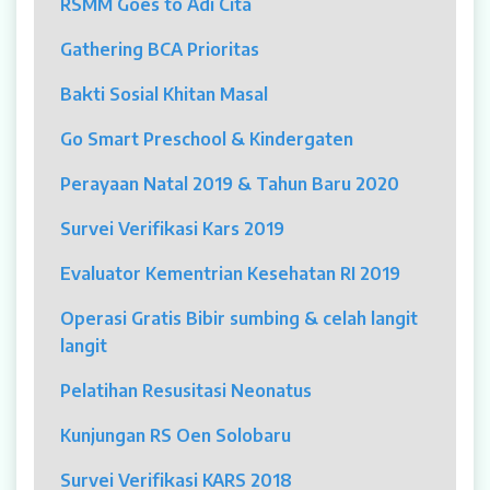
RSMM Goes to Adi Cita
MYAH
Gathering BCA Prioritas
CBCT (Cone Beam Computed Tomography)
Bakti Sosial Khitan Masal
Bronkoskopi
Go Smart Preschool & Kindergaten
Dokter
Perayaan Natal 2019 & Tahun Baru 2020
Jadwal Dokter
Survei Verifikasi Kars 2019
Sunday Clinic
Evaluator Kementrian Kesehatan RI 2019
Dokter Spesialis
Operasi Gratis Bibir sumbing & celah langit
langit
Dokter Umum
Pelatihan Resusitasi Neonatus
Dokter Gigi Umum
Kunjungan RS Oen Solobaru
Dokter Gigi Spesialis
Survei Verifikasi KARS 2018