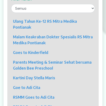
Laparaskopi
OCT
Ulang Tahun Ke-12 RS Mitra Medika
Pontianak
Eye Care
Malam Keakraban Dokter Spesialis RS Mitra
Multi Slice CT-Scan 128 Slices
Medika Pontianak
Dialisis
Goes to Kinderfield
Mamografi
Parents Meeting & Seminar Sehat bersama
Golden Bee Preschool
Klinik Andrologi
Kartini Day Stella Maris
Klinik Nyeri
Goe to Adi Cita
Klinik Estetika
RSMM Goes to Adi Cita
NICU / HCU / PICU / ICU