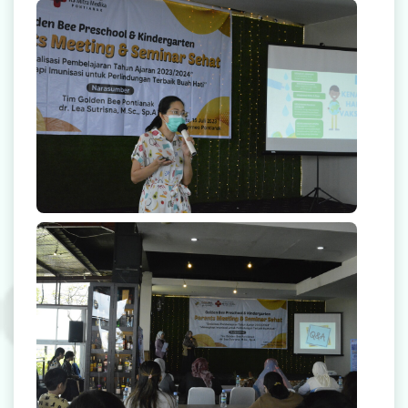
Radiologi
Farmasi
Ambulans
Artikel
Promo
Video Edukasi Kesehatan
Majalah
Berita & Informasi Kesehatan
Kegiatan
Menu Lain-lain