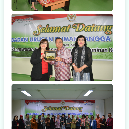
Dalam rangka pengawasan Program Jaminan
Kesehatan, pertemuan ini dihadiri kurang lebih 15
anggota DPR-RI dan pihak Jasindo Health Care.
Dalam rangka pengawasan Program Jaminan
Kesehatan, pertemuan ini dihadiri kurang lebih 15
anggota DPR-RI dan pihak Jasindo Health Care.