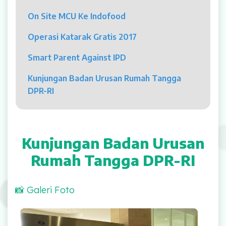
Psikolog
On Site MCU Ke Indofood
Pelayanan
Operasi Katarak Gratis 2017
Rawat Jalan
Smart Parent Against IPD
Rawat Inap
Kunjungan Badan Urusan Rumah Tangga
DPR-RI
Kamar Operasi
Medical Check Up
Kunjungan Badan Urusan
Rehabilitasi Medik
Rumah Tangga DPR-RI
Pelayanan 24 Jam
📸 Galeri Foto
UGD
Dalam rangka pengawasan Program Jaminan
Laboratorium
Kesehatan, pertemuan ini dihadiri kurang lebih 15