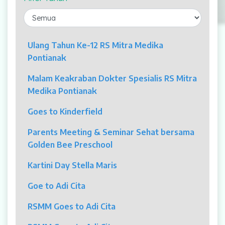
Laparaskopi
OCT
Ulang Tahun Ke-12 RS Mitra Medika
Pontianak
Eye Care
Malam Keakraban Dokter Spesialis RS Mitra
Multi Slice CT-Scan 128 Slices
Medika Pontianak
Dialisis
Goes to Kinderfield
Mamografi
Parents Meeting & Seminar Sehat bersama
Golden Bee Preschool
Klinik Andrologi
Kartini Day Stella Maris
Klinik Nyeri
Goe to Adi Cita
Klinik Estetika
RSMM Goes to Adi Cita
NICU / HCU / PICU / ICU