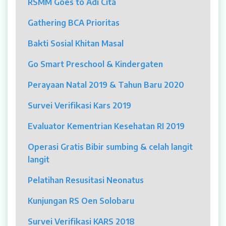
RSMM Goes to Adi Cita
MYAH
Gathering BCA Prioritas
CBCT (Cone Beam Computed Tomography)
Bakti Sosial Khitan Masal
Bronkoskopi
Go Smart Preschool & Kindergaten
Dokter
Perayaan Natal 2019 & Tahun Baru 2020
Jadwal Dokter
Survei Verifikasi Kars 2019
Sunday Clinic
Evaluator Kementrian Kesehatan RI 2019
Dokter Spesialis
Operasi Gratis Bibir sumbing & celah langit
langit
Dokter Umum
Pelatihan Resusitasi Neonatus
Dokter Gigi Umum
Kunjungan RS Oen Solobaru
Dokter Gigi Spesialis
Survei Verifikasi KARS 2018