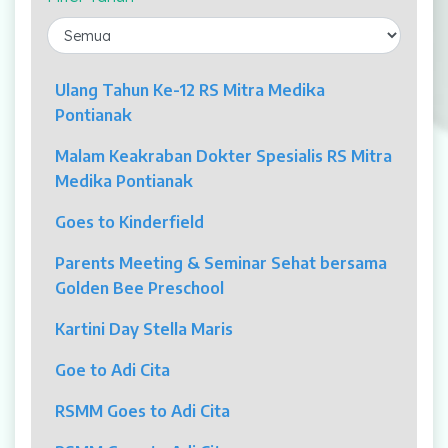
Laparaskopi
OCT
Ulang Tahun Ke-12 RS Mitra Medika
Pontianak
Eye Care
Malam Keakraban Dokter Spesialis RS Mitra
Multi Slice CT-Scan 128 Slices
Medika Pontianak
Dialisis
Goes to Kinderfield
Mamografi
Parents Meeting & Seminar Sehat bersama
Golden Bee Preschool
Klinik Andrologi
Kartini Day Stella Maris
Klinik Nyeri
Goe to Adi Cita
Klinik Estetika
RSMM Goes to Adi Cita
NICU / HCU / PICU / ICU