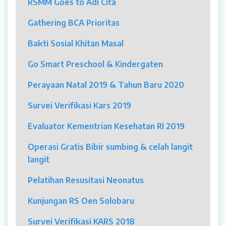
RSMM Goes to Adi Cita
MYAH
Gathering BCA Prioritas
CBCT (Cone Beam Computed Tomography)
Bakti Sosial Khitan Masal
Bronkoskopi
Go Smart Preschool & Kindergaten
Dokter
Perayaan Natal 2019 & Tahun Baru 2020
Jadwal Dokter
Survei Verifikasi Kars 2019
Sunday Clinic
Evaluator Kementrian Kesehatan RI 2019
Dokter Spesialis
Operasi Gratis Bibir sumbing & celah langit
langit
Dokter Umum
Pelatihan Resusitasi Neonatus
Dokter Gigi Umum
Kunjungan RS Oen Solobaru
Dokter Gigi Spesialis
Survei Verifikasi KARS 2018