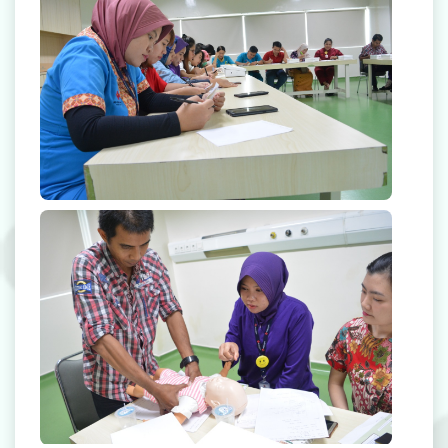
Radiologi
Farmasi
Ambulans
Artikel
Promo
Video Edukasi Kesehatan
Majalah
Berita & Informasi Kesehatan
Kegiatan
Menu Lain-lain