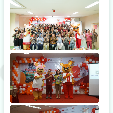
Radiologi
Farmasi
Ambulans
Artikel
Promo
Launching Salam Mitra Medika
Video Edukasi Kesehatan
Majalah
Berita & Informasi Kesehatan
Kegiatan
Menu Lain-lain