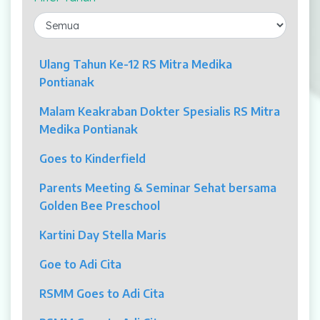
Laparaskopi
OCT
Ulang Tahun Ke-12 RS Mitra Medika
Pontianak
Eye Care
Malam Keakraban Dokter Spesialis RS Mitra
Multi Slice CT-Scan 128 Slices
Medika Pontianak
Dialisis
Goes to Kinderfield
Mamografi
Parents Meeting & Seminar Sehat bersama
Golden Bee Preschool
Klinik Andrologi
Kartini Day Stella Maris
Klinik Nyeri
Goe to Adi Cita
Klinik Estetika
RSMM Goes to Adi Cita
NICU / HCU / PICU / ICU