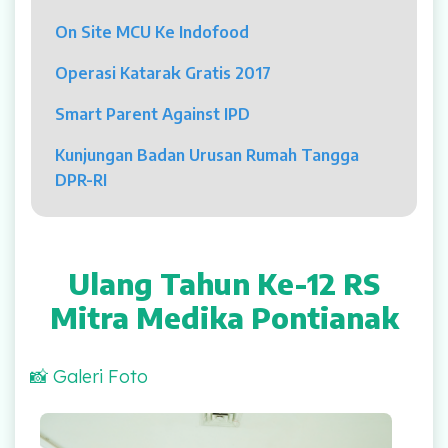
Psikolog
On Site MCU Ke Indofood
Pelayanan
Operasi Katarak Gratis 2017
Rawat Jalan
Smart Parent Against IPD
Rawat Inap
Kunjungan Badan Urusan Rumah Tangga
DPR-RI
Kamar Operasi
Medical Check Up
Ulang Tahun Ke-12 RS
Rehabilitasi Medik
Mitra Medika Pontianak
Pelayanan 24 Jam
📸 Galeri Foto
UGD
Launching Maskot Resmi RS Mitra Medika, Phill & Lily
Laboratorium