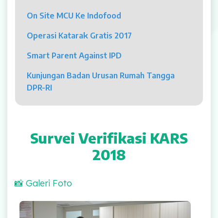
Psikolog
On Site MCU Ke Indofood
Pelayanan
Operasi Katarak Gratis 2017
Rawat Jalan
Smart Parent Against IPD
Rawat Inap
Kunjungan Badan Urusan Rumah Tangga
DPR-RI
Kamar Operasi
Medical Check Up
Survei Verifikasi KARS
Rehabilitasi Medik
2018
Pelayanan 24 Jam
📸 Galeri Foto
UGD
Survei Verifikasi KARS 2018
Laboratorium