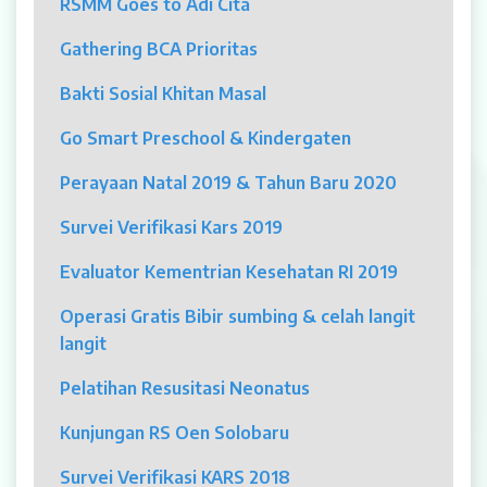
RSMM Goes to Adi Cita
MYAH
Gathering BCA Prioritas
CBCT (Cone Beam Computed Tomography)
Bakti Sosial Khitan Masal
Bronkoskopi
Go Smart Preschool & Kindergaten
Dokter
Perayaan Natal 2019 & Tahun Baru 2020
Jadwal Dokter
Survei Verifikasi Kars 2019
Sunday Clinic
Evaluator Kementrian Kesehatan RI 2019
Dokter Spesialis
Operasi Gratis Bibir sumbing & celah langit
langit
Dokter Umum
Pelatihan Resusitasi Neonatus
Dokter Gigi Umum
Kunjungan RS Oen Solobaru
Dokter Gigi Spesialis
Survei Verifikasi KARS 2018