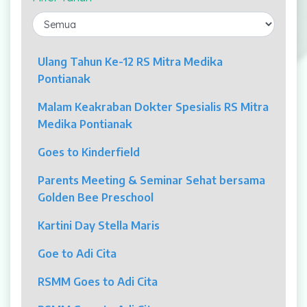
Laparaskopi
OCT
Ulang Tahun Ke-12 RS Mitra Medika
Pontianak
Eye Care
Malam Keakraban Dokter Spesialis RS Mitra
Multi Slice CT-Scan 128 Slices
Medika Pontianak
Dialisis
Goes to Kinderfield
Mamografi
Parents Meeting & Seminar Sehat bersama
Golden Bee Preschool
Klinik Andrologi
Kartini Day Stella Maris
Klinik Nyeri
Goe to Adi Cita
Klinik Estetika
RSMM Goes to Adi Cita
NICU / HCU / PICU / ICU