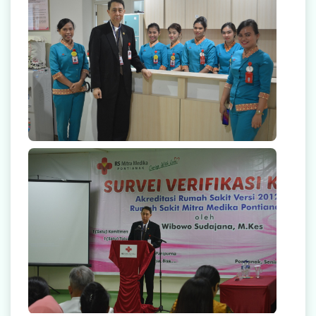
Radiologi
Farmasi
Ambulans
Artikel
Promo
null
Video Edukasi Kesehatan
Majalah
Berita & Informasi Kesehatan
Kegiatan
Menu Lain-lain