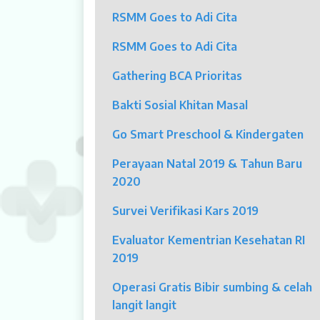
RSMM Goes to Adi Cita
Klinik Andrologi
RSMM Goes to Adi Cita
Klinik Nyeri
Gathering BCA Prioritas
Klinik Estetika
Bakti Sosial Khitan Masal
NICU / HCU / PICU / ICU
Go Smart Preschool & Kindergaten
MYAH
Perayaan Natal 2019 & Tahun Baru
2020
CBCT (Cone Beam Computed Tomo
Survei Verifikasi Kars 2019
Bronkoskopi
Evaluator Kementrian Kesehatan RI
Dokter
2019
Jadwal Dokter
Operasi Gratis Bibir sumbing & celah
langit langit
Sunday Clinic