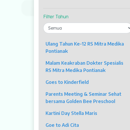
Profil Kami
Indikator Mutu
Filter Tahun
Fasilitas Unggulan
Kolposkopi
Ulang Tahun Ke-12 RS Mitra Medika
Endoskopi
Pontianak
Malam Keakraban Dokter Spesialis
Laparaskopi
RS Mitra Medika Pontianak
OCT
Goes to Kinderfield
Eye Care
Parents Meeting & Seminar Sehat
bersama Golden Bee Preschool
Multi Slice CT-Scan 128 Slices
Kartini Day Stella Maris
Dialisis
Goe to Adi Cita
Mamografi