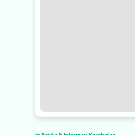
Rehabilitasi Medik
Pelayanan 24 Jam
UGD
Laboratorium
Radiologi
Farmasi
Ambulans
Artikel
Promo
Video Edukasi Kesehatan
Berita & Informasi Kesehatan