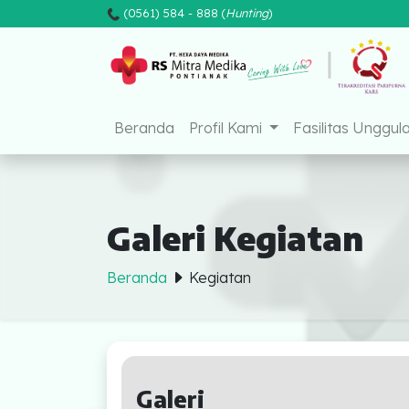
(0561) 584 - 888 (
Hunting
)
Mitra Medika Pontia
Beranda
Profil Kami
Fasilitas Unggul
Galeri Kegiatan
Beranda
Kegiatan
Beranda
Profil Kami
Galeri