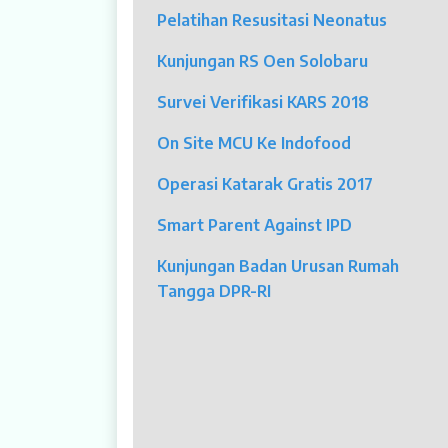
Pelatihan Resusitasi Neonatus
Dokter Spesialis
Kunjungan RS Oen Solobaru
Dokter Umum
Survei Verifikasi KARS 2018
Dokter Gigi Umum
On Site MCU Ke Indofood
Dokter Gigi Spesialis
Operasi Katarak Gratis 2017
Psikolog
Smart Parent Against IPD
Pelayanan
Kunjungan Badan Urusan Rumah
Rawat Jalan
Tangga DPR-RI
Rawat Inap
Kamar Operasi
Medical Check Up