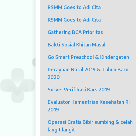
RSMM Goes to Adi Cita
Klinik Andrologi
RSMM Goes to Adi Cita
Klinik Nyeri
Gathering BCA Prioritas
Klinik Estetika
Bakti Sosial Khitan Masal
NICU / HCU / PICU / ICU
Go Smart Preschool & Kindergaten
MYAH
Perayaan Natal 2019 & Tahun Baru
2020
CBCT (Cone Beam Computed Tomo
Survei Verifikasi Kars 2019
Bronkoskopi
Evaluator Kementrian Kesehatan RI
Dokter
2019
Jadwal Dokter
Operasi Gratis Bibir sumbing & celah
langit langit
Sunday Clinic