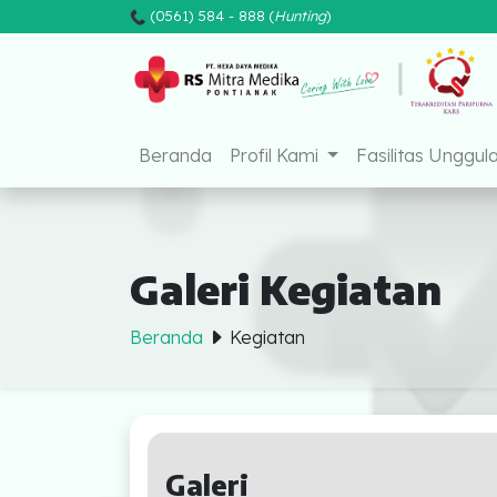
(0561) 584 - 888 (
Hunting
)
Mitra Medika Pon
Beranda
Profil Kami
Fasilitas Unggul
Galeri Kegiatan
Beranda
Kegiatan
Beranda
Profil Kami
Galeri