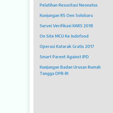
Pelatihan Resusitasi Neonatus
Dokter Spesialis
Kunjungan RS Oen Solobaru
Dokter Umum
Survei Verifikasi KARS 2018
Dokter Gigi Umum
On Site MCU Ke Indofood
Dokter Gigi Spesialis
Operasi Katarak Gratis 2017
Psikolog
Smart Parent Against IPD
Pelayanan
Kunjungan Badan Urusan Rumah
Rawat Jalan
Tangga DPR-RI
Rawat Inap
Kamar Operasi
Medical Check Up