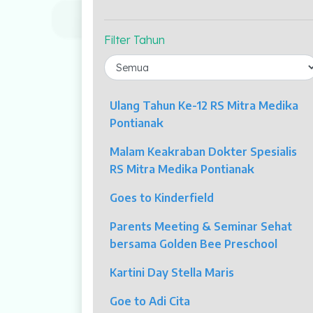
Profil Kami
Indikator Mutu
Filter Tahun
Fasilitas Unggulan
Kolposkopi
Ulang Tahun Ke-12 RS Mitra Medika
Endoskopi
Pontianak
Malam Keakraban Dokter Spesialis
Laparaskopi
RS Mitra Medika Pontianak
OCT
Goes to Kinderfield
Eye Care
Parents Meeting & Seminar Sehat
bersama Golden Bee Preschool
Multi Slice CT-Scan 128 Slices
Kartini Day Stella Maris
Dialisis
Goe to Adi Cita
Mamografi