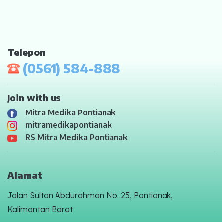
Telepon
(0561) 584-888
Join with us
Mitra Medika Pontianak
mitramedikapontianak
RS Mitra Medika Pontianak
Alamat
Jalan Sultan Abdurahman No. 25, Pontianak,
Kalimantan Barat