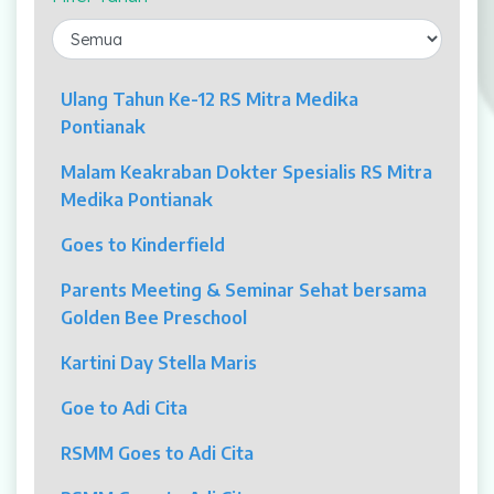
Laparaskopi
OCT
Ulang Tahun Ke-12 RS Mitra Medika
Pontianak
Eye Care
Malam Keakraban Dokter Spesialis RS Mitra
Multi Slice CT-Scan 128 Slices
Medika Pontianak
Dialisis
Goes to Kinderfield
Mamografi
Parents Meeting & Seminar Sehat bersama
Golden Bee Preschool
Klinik Andrologi
Kartini Day Stella Maris
Klinik Nyeri
Goe to Adi Cita
Klinik Estetika
RSMM Goes to Adi Cita
NICU / HCU / PICU / ICU