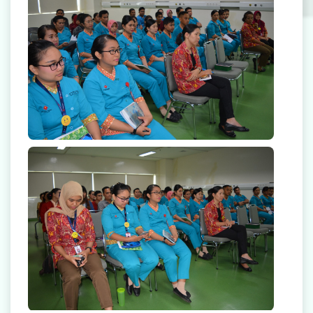
Radiologi
Farmasi
Ambulans
Artikel
Promo
Video Edukasi Kesehatan
Majalah
Berita & Informasi Kesehatan
Kegiatan
Menu Lain-lain