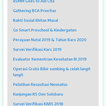
RSMM Goes to Adi Cita
MYAH
Gathering BCA Prioritas
CBCT (Cone Beam Computed Tomography)
Bakti Sosial Khitan Masal
Bronkoskopi
Go Smart Preschool & Kindergaten
Dokter
Perayaan Natal 2019 & Tahun Baru 2020
Jadwal Dokter
Survei Verifikasi Kars 2019
Sunday Clinic
Evaluator Kementrian Kesehatan RI 2019
Dokter Spesialis
Operasi Gratis Bibir sumbing & celah langit
langit
Dokter Umum
Pelatihan Resusitasi Neonatus
Dokter Gigi Umum
Kunjungan RS Oen Solobaru
Dokter Gigi Spesialis
Survei Verifikasi KARS 2018