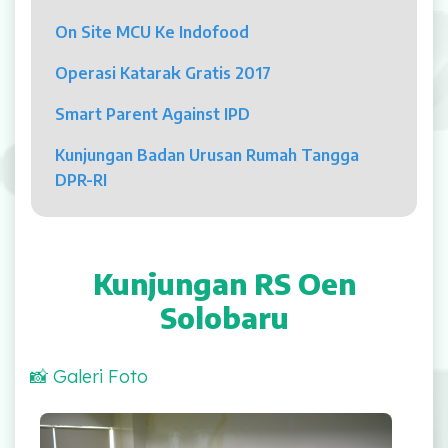
Psikolog
On Site MCU Ke Indofood
Pelayanan
Operasi Katarak Gratis 2017
Rawat Jalan
Smart Parent Against IPD
Rawat Inap
Kunjungan Badan Urusan Rumah Tangga
DPR-RI
Kamar Operasi
Medical Check Up
Kunjungan RS Oen
Rehabilitasi Medik
Solobaru
Pelayanan 24 Jam
📸 Galeri Foto
UGD
Laboratorium