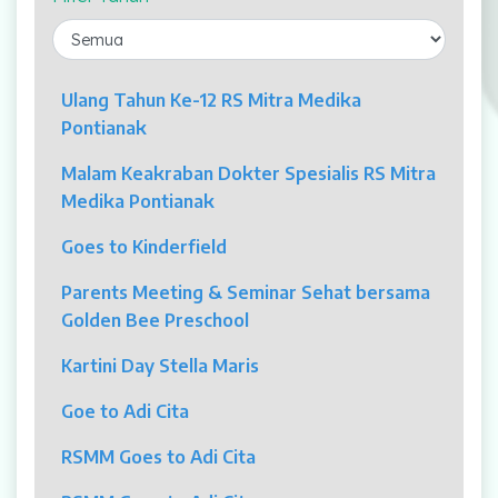
Laparaskopi
OCT
Ulang Tahun Ke-12 RS Mitra Medika
Pontianak
Eye Care
Malam Keakraban Dokter Spesialis RS Mitra
Multi Slice CT-Scan 128 Slices
Medika Pontianak
Dialisis
Goes to Kinderfield
Mamografi
Parents Meeting & Seminar Sehat bersama
Golden Bee Preschool
Klinik Andrologi
Kartini Day Stella Maris
Klinik Nyeri
Goe to Adi Cita
Klinik Estetika
RSMM Goes to Adi Cita
NICU / HCU / PICU / ICU