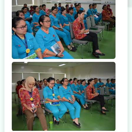
Radiologi
Farmasi
Ambulans
Artikel
Promo
Video Edukasi Kesehatan
Majalah
Berita & Informasi Kesehatan
Kegiatan
Menu Lain-lain