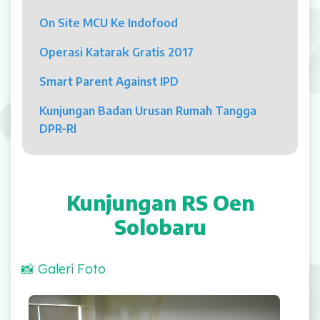
Psikolog
On Site MCU Ke Indofood
Pelayanan
Operasi Katarak Gratis 2017
Rawat Jalan
Smart Parent Against IPD
Rawat Inap
Kunjungan Badan Urusan Rumah Tangga
DPR-RI
Kamar Operasi
Medical Check Up
Kunjungan RS Oen
Rehabilitasi Medik
Solobaru
Pelayanan 24 Jam
📸 Galeri Foto
UGD
Laboratorium