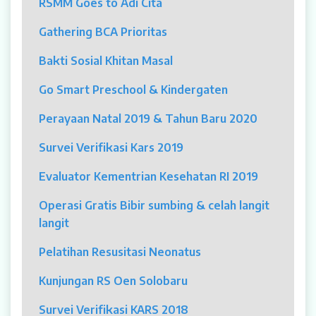
RSMM Goes to Adi Cita
MYAH
Gathering BCA Prioritas
CBCT (Cone Beam Computed Tomography)
Bakti Sosial Khitan Masal
Bronkoskopi
Go Smart Preschool & Kindergaten
Dokter
Perayaan Natal 2019 & Tahun Baru 2020
Jadwal Dokter
Survei Verifikasi Kars 2019
Sunday Clinic
Evaluator Kementrian Kesehatan RI 2019
Dokter Spesialis
Operasi Gratis Bibir sumbing & celah langit
langit
Dokter Umum
Pelatihan Resusitasi Neonatus
Dokter Gigi Umum
Kunjungan RS Oen Solobaru
Dokter Gigi Spesialis
Survei Verifikasi KARS 2018