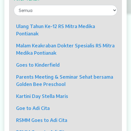
Laparaskopi
OCT
Ulang Tahun Ke-12 RS Mitra Medika
Pontianak
Eye Care
Malam Keakraban Dokter Spesialis RS Mitra
Multi Slice CT-Scan 128 Slices
Medika Pontianak
Dialisis
Goes to Kinderfield
Mamografi
Parents Meeting & Seminar Sehat bersama
Golden Bee Preschool
Klinik Andrologi
Kartini Day Stella Maris
Klinik Nyeri
Goe to Adi Cita
Klinik Estetika
RSMM Goes to Adi Cita
NICU / HCU / PICU / ICU