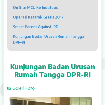
Psikolog
On Site MCU Ke Indofood
Pelayanan
Operasi Katarak Gratis 2017
Rawat Jalan
Smart Parent Against IPD
Rawat Inap
Kunjungan Badan Urusan Rumah Tangga
DPR-RI
Kamar Operasi
Medical Check Up
Kunjungan Badan Urusan
Rehabilitasi Medik
Rumah Tangga DPR-RI
Pelayanan 24 Jam
📸 Galeri Foto
UGD
Dalam rangka pengawasan Program Jaminan
Laboratorium
Kesehatan, pertemuan ini dihadiri kurang lebih 15