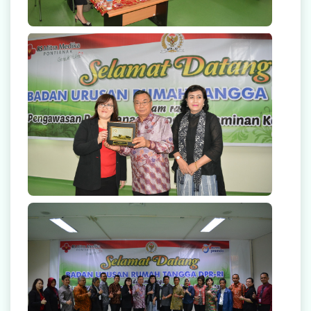
Dalam rangka pengawasan Program Jaminan
Kesehatan, pertemuan ini dihadiri kurang lebih 15
anggota DPR-RI dan pihak Jasindo Health Care.
Dalam rangka pengawasan Program Jaminan
Kesehatan, pertemuan ini dihadiri kurang lebih 15
anggota DPR-RI dan pihak Jasindo Health Care.