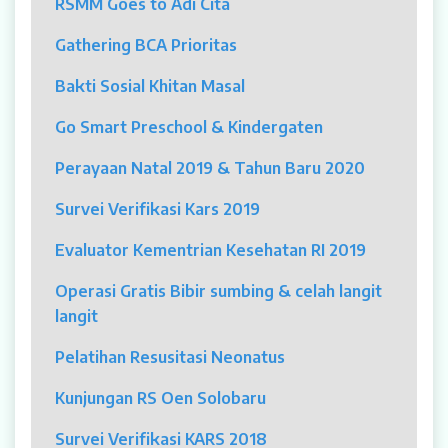
RSMM Goes to Adi Cita
MYAH
Gathering BCA Prioritas
CBCT (Cone Beam Computed Tomography)
Bakti Sosial Khitan Masal
Bronkoskopi
Go Smart Preschool & Kindergaten
Dokter
Perayaan Natal 2019 & Tahun Baru 2020
Jadwal Dokter
Survei Verifikasi Kars 2019
Sunday Clinic
Evaluator Kementrian Kesehatan RI 2019
Dokter Spesialis
Operasi Gratis Bibir sumbing & celah langit
langit
Dokter Umum
Pelatihan Resusitasi Neonatus
Dokter Gigi Umum
Kunjungan RS Oen Solobaru
Dokter Gigi Spesialis
Survei Verifikasi KARS 2018