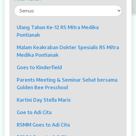
Laparaskopi
OCT
Ulang Tahun Ke-12 RS Mitra Medika
Pontianak
Eye Care
Malam Keakraban Dokter Spesialis RS Mitra
Multi Slice CT-Scan 128 Slices
Medika Pontianak
Dialisis
Goes to Kinderfield
Mamografi
Parents Meeting & Seminar Sehat bersama
Golden Bee Preschool
Klinik Andrologi
Kartini Day Stella Maris
Klinik Nyeri
Goe to Adi Cita
Klinik Estetika
RSMM Goes to Adi Cita
NICU / HCU / PICU / ICU