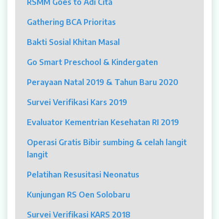
RSMM Goes to Adi Cita
MYAH
Gathering BCA Prioritas
CBCT (Cone Beam Computed Tomography)
Bakti Sosial Khitan Masal
Bronkoskopi
Go Smart Preschool & Kindergaten
Dokter
Perayaan Natal 2019 & Tahun Baru 2020
Jadwal Dokter
Survei Verifikasi Kars 2019
Sunday Clinic
Evaluator Kementrian Kesehatan RI 2019
Dokter Spesialis
Operasi Gratis Bibir sumbing & celah langit
langit
Dokter Umum
Pelatihan Resusitasi Neonatus
Dokter Gigi Umum
Kunjungan RS Oen Solobaru
Dokter Gigi Spesialis
Survei Verifikasi KARS 2018