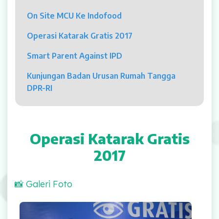
Psikolog
On Site MCU Ke Indofood
Pelayanan
Operasi Katarak Gratis 2017
Rawat Jalan
Smart Parent Against IPD
Rawat Inap
Kunjungan Badan Urusan Rumah Tangga
DPR-RI
Kamar Operasi
Medical Check Up
Operasi Katarak Gratis
Rehabilitasi Medik
2017
Pelayanan 24 Jam
📸 Galeri Foto
UGD
Operasi Katarak Gratis 2017
Laboratorium