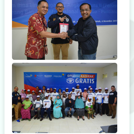
Radiologi
Farmasi
Ambulans
Artikel
Promo
Operasi Katarak Gratis 2017
Video Edukasi Kesehatan
Majalah
Berita & Informasi Kesehatan
Kegiatan
Menu Lain-lain