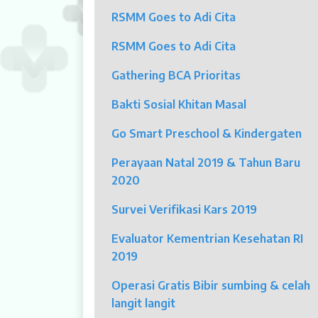
RSMM Goes to Adi Cita
Klinik Andrologi
RSMM Goes to Adi Cita
Klinik Nyeri
Gathering BCA Prioritas
Klinik Estetika
Bakti Sosial Khitan Masal
NICU / HCU / PICU / ICU
Go Smart Preschool & Kindergaten
MYAH
Perayaan Natal 2019 & Tahun Baru
2020
CBCT (Cone Beam Computed Tomo
Survei Verifikasi Kars 2019
Bronkoskopi
Evaluator Kementrian Kesehatan RI
Dokter
2019
Jadwal Dokter
Operasi Gratis Bibir sumbing & celah
langit langit
Sunday Clinic