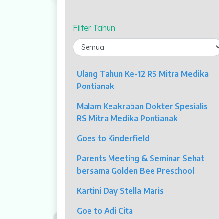
Profil Kami
Indikator Mutu
Filter Tahun
Fasilitas Unggulan
Kolposkopi
Ulang Tahun Ke-12 RS Mitra Medika
Endoskopi
Pontianak
Malam Keakraban Dokter Spesialis
Laparaskopi
RS Mitra Medika Pontianak
OCT
Goes to Kinderfield
Eye Care
Parents Meeting & Seminar Sehat
bersama Golden Bee Preschool
Multi Slice CT-Scan 128 Slices
Kartini Day Stella Maris
Dialisis
Goe to Adi Cita
Mamografi