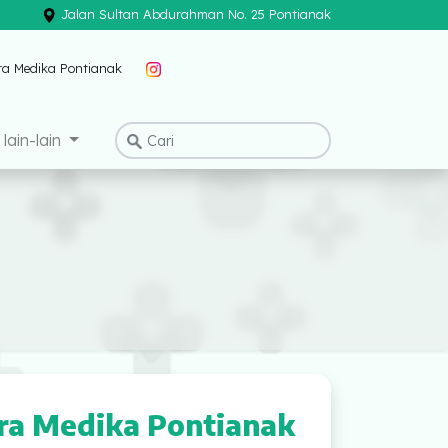
Jalan Sultan Abdurahman No. 25 Pontianak
×
a Pontianak
mitramedikapontianak
RS Mitra Medika Pontian
lain-lain
ra Medika Pontianak