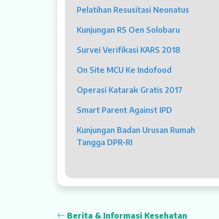
Pelatihan Resusitasi Neonatus
Dokter Spesialis
Kunjungan RS Oen Solobaru
Dokter Umum
Survei Verifikasi KARS 2018
Dokter Gigi Umum
On Site MCU Ke Indofood
Dokter Gigi Spesialis
Operasi Katarak Gratis 2017
Psikolog
Smart Parent Against IPD
Pelayanan
Kunjungan Badan Urusan Rumah
Rawat Jalan
Tangga DPR-RI
Rawat Inap
Kamar Operasi
Medical Check Up
Berita & Informasi Kesehatan