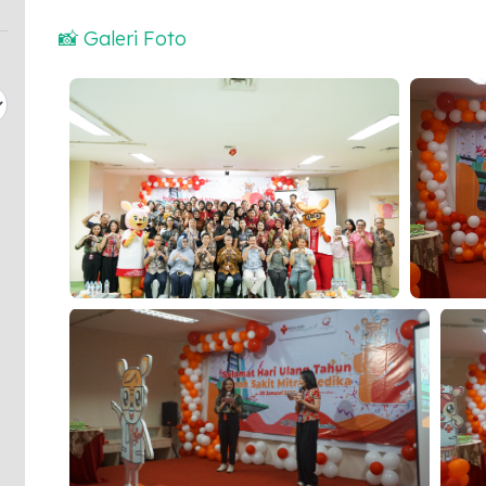
📸 Galeri Foto
Launching Maskot Resmi RS Mitra Medika, Phill &
Launching 
Lily