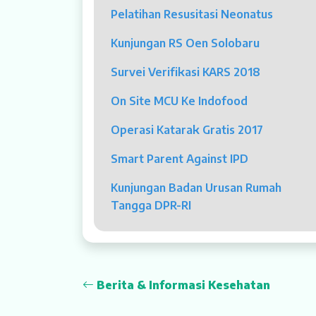
Pelatihan Resusitasi Neonatus
Dokter Spesialis
Kunjungan RS Oen Solobaru
Dokter Umum
Survei Verifikasi KARS 2018
Dokter Gigi Umum
On Site MCU Ke Indofood
Dokter Gigi Spesialis
Operasi Katarak Gratis 2017
Psikolog
Smart Parent Against IPD
Pelayanan
Kunjungan Badan Urusan Rumah
Rawat Jalan
Tangga DPR-RI
Rawat Inap
Kamar Operasi
Berita & Informasi Kesehatan
Medical Check Up