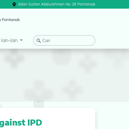
Jalan Sultan Abdurahman No. 25 Pontianak
×
ak
lain-lain
gainst IPD