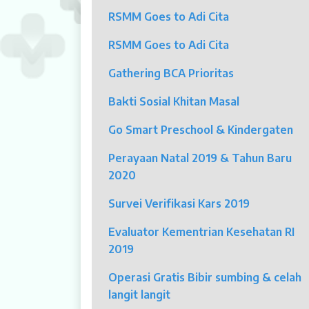
RSMM Goes to Adi Cita
Klinik Andrologi
RSMM Goes to Adi Cita
Klinik Nyeri
Gathering BCA Prioritas
Klinik Estetika
Bakti Sosial Khitan Masal
NICU / HCU / PICU / ICU
Go Smart Preschool & Kindergaten
MYAH
Perayaan Natal 2019 & Tahun Baru
2020
CBCT (Cone Beam Computed Tomo
Survei Verifikasi Kars 2019
Bronkoskopi
Evaluator Kementrian Kesehatan RI
Dokter
2019
Jadwal Dokter
Operasi Gratis Bibir sumbing & celah
langit langit
Sunday Clinic