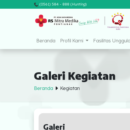
(0561) 584 - 888 (
Hunting
)
Mitra Medik
Beranda
Profil Kami
Fasilitas Unggul
Galeri Kegiatan
Beranda
Kegiatan
Beranda
Profil Kami
Galeri