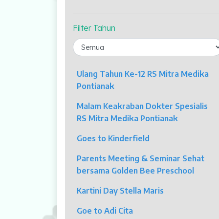
Profil Kami
Indikator Mutu
Filter Tahun
Fasilitas Unggulan
Kolposkopi
Ulang Tahun Ke-12 RS Mitra Medika
Endoskopi
Pontianak
Malam Keakraban Dokter Spesialis
Laparaskopi
RS Mitra Medika Pontianak
OCT
Goes to Kinderfield
Eye Care
Parents Meeting & Seminar Sehat
bersama Golden Bee Preschool
Multi Slice CT-Scan 128 Slices
Kartini Day Stella Maris
Dialisis
Goe to Adi Cita
Mamografi