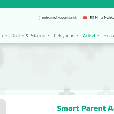
a Pontianak
mitramedikapontianak
RS Mitra Medika Pontian
an
Dokter & Psikolog
Pelayanan
Artikel
Menu 
Smart Parent A