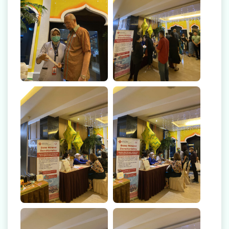
Radiologi
Farmasi
Ambulans
Artikel
Promo
Video Edukasi Kesehatan
Majalah
Berita & Informasi Kesehatan
Kegiatan
Menu Lain-lain