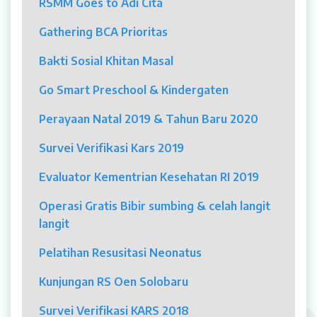
RSMM Goes to Adi Cita
MYAH
Gathering BCA Prioritas
CBCT (Cone Beam Computed Tomography)
Bakti Sosial Khitan Masal
Bronkoskopi
Go Smart Preschool & Kindergaten
Dokter
Perayaan Natal 2019 & Tahun Baru 2020
Jadwal Dokter
Survei Verifikasi Kars 2019
Sunday Clinic
Evaluator Kementrian Kesehatan RI 2019
Dokter Spesialis
Operasi Gratis Bibir sumbing & celah langit
langit
Dokter Umum
Pelatihan Resusitasi Neonatus
Dokter Gigi Umum
Kunjungan RS Oen Solobaru
Dokter Gigi Spesialis
Survei Verifikasi KARS 2018