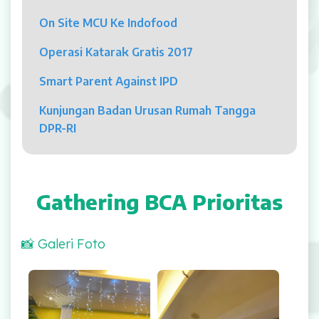
Psikolog
On Site MCU Ke Indofood
Pelayanan
Operasi Katarak Gratis 2017
Rawat Jalan
Smart Parent Against IPD
Rawat Inap
Kunjungan Badan Urusan Rumah Tangga
DPR-RI
Kamar Operasi
Medical Check Up
Gathering BCA Prioritas
Rehabilitasi Medik
📸 Galeri Foto
Pelayanan 24 Jam
UGD
Laboratorium