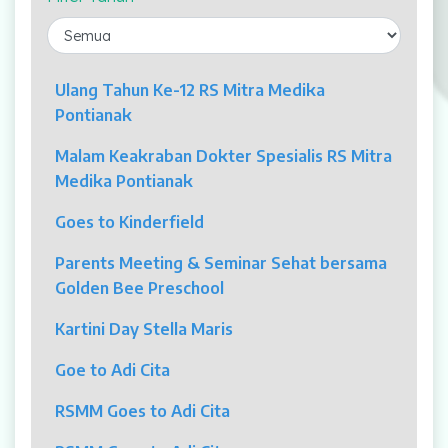
Laparaskopi
OCT
Ulang Tahun Ke-12 RS Mitra Medika
Pontianak
Eye Care
Malam Keakraban Dokter Spesialis RS Mitra
Multi Slice CT-Scan 128 Slices
Medika Pontianak
Dialisis
Goes to Kinderfield
Mamografi
Parents Meeting & Seminar Sehat bersama
Golden Bee Preschool
Klinik Andrologi
Kartini Day Stella Maris
Klinik Nyeri
Goe to Adi Cita
Klinik Estetika
RSMM Goes to Adi Cita
NICU / HCU / PICU / ICU