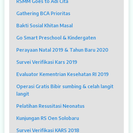
RSMM Goes to Adi Cita
MYAH
Gathering BCA Prioritas
CBCT (Cone Beam Computed Tomography)
Bakti Sosial Khitan Masal
Bronkoskopi
Go Smart Preschool & Kindergaten
Dokter
Perayaan Natal 2019 & Tahun Baru 2020
Jadwal Dokter
Survei Verifikasi Kars 2019
Sunday Clinic
Evaluator Kementrian Kesehatan RI 2019
Dokter Spesialis
Operasi Gratis Bibir sumbing & celah langit
langit
Dokter Umum
Pelatihan Resusitasi Neonatus
Dokter Gigi Umum
Kunjungan RS Oen Solobaru
Dokter Gigi Spesialis
Survei Verifikasi KARS 2018