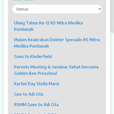
Laparaskopi
OCT
Ulang Tahun Ke-12 RS Mitra Medika
Pontianak
Eye Care
Malam Keakraban Dokter Spesialis RS Mitra
Multi Slice CT-Scan 128 Slices
Medika Pontianak
Dialisis
Goes to Kinderfield
Mamografi
Parents Meeting & Seminar Sehat bersama
Golden Bee Preschool
Klinik Andrologi
Kartini Day Stella Maris
Klinik Nyeri
Goe to Adi Cita
Klinik Estetika
RSMM Goes to Adi Cita
NICU / HCU / PICU / ICU