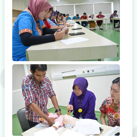
Radiologi
Farmasi
Ambulans
Artikel
Promo
Video Edukasi Kesehatan
Majalah
Berita & Informasi Kesehatan
Kegiatan
Menu Lain-lain