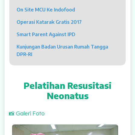
Psikolog
On Site MCU Ke Indofood
Pelayanan
Operasi Katarak Gratis 2017
Rawat Jalan
Smart Parent Against IPD
Rawat Inap
Kunjungan Badan Urusan Rumah Tangga
DPR-RI
Kamar Operasi
Medical Check Up
Pelatihan Resusitasi
Rehabilitasi Medik
Neonatus
Pelayanan 24 Jam
📸 Galeri Foto
UGD
Laboratorium