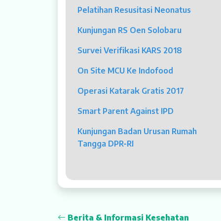
Pelatihan Resusitasi Neonatus
Dokter Spesialis
Kunjungan RS Oen Solobaru
Dokter Umum
Survei Verifikasi KARS 2018
Dokter Gigi Umum
On Site MCU Ke Indofood
Dokter Gigi Spesialis
Operasi Katarak Gratis 2017
Psikolog
Smart Parent Against IPD
Pelayanan
Kunjungan Badan Urusan Rumah
Rawat Jalan
Tangga DPR-RI
Rawat Inap
Kamar Operasi
Medical Check Up
Berita & Informasi Kesehatan