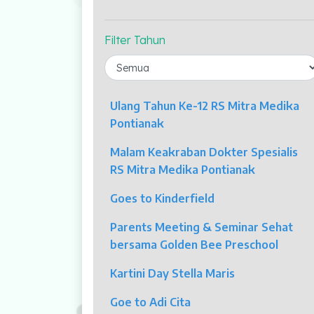
Profil Kami
Indikator Mutu
Filter Tahun
Fasilitas Unggulan
Kolposkopi
Ulang Tahun Ke-12 RS Mitra Medika
Endoskopi
Pontianak
Malam Keakraban Dokter Spesialis
Laparaskopi
RS Mitra Medika Pontianak
OCT
Goes to Kinderfield
Eye Care
Parents Meeting & Seminar Sehat
bersama Golden Bee Preschool
Multi Slice CT-Scan 128 Slices
Kartini Day Stella Maris
Dialisis
Goe to Adi Cita
Mamografi