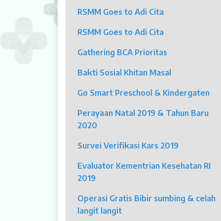
RSMM Goes to Adi Cita
Klinik Andrologi
RSMM Goes to Adi Cita
Klinik Nyeri
Gathering BCA Prioritas
Klinik Estetika
Bakti Sosial Khitan Masal
NICU / HCU / PICU / ICU
Go Smart Preschool & Kindergaten
MYAH
Perayaan Natal 2019 & Tahun Baru
2020
CBCT (Cone Beam Computed Tomo
Survei Verifikasi Kars 2019
Bronkoskopi
Evaluator Kementrian Kesehatan RI
Dokter
2019
Jadwal Dokter
Operasi Gratis Bibir sumbing & celah
langit langit
Sunday Clinic