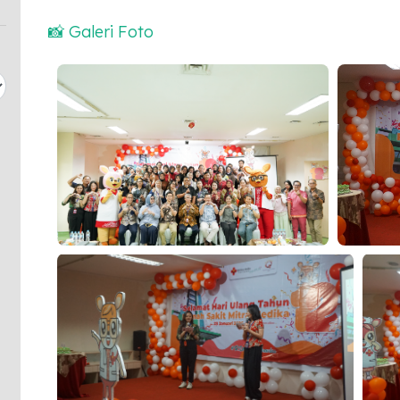
📸 Galeri Foto
Launching Maskot Resmi RS Mitra Medika, Phill &
Launching 
Lily