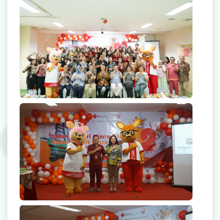
Radiologi
Farmasi
Ambulans
Artikel
Promo
Launching Salam Mitra Medika
Video Edukasi Kesehatan
Majalah
Berita & Informasi Kesehatan
Kegiatan
Menu Lain-lain