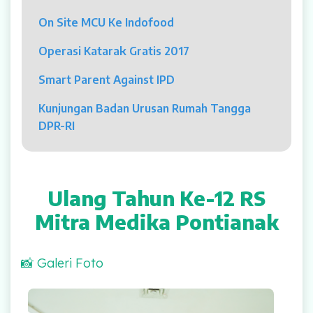
Psikolog
On Site MCU Ke Indofood
Pelayanan
Operasi Katarak Gratis 2017
Rawat Jalan
Smart Parent Against IPD
Rawat Inap
Kunjungan Badan Urusan Rumah Tangga
DPR-RI
Kamar Operasi
Medical Check Up
Ulang Tahun Ke-12 RS
Rehabilitasi Medik
Mitra Medika Pontianak
Pelayanan 24 Jam
📸 Galeri Foto
UGD
Launching Maskot Resmi RS Mitra Medika, Phill & Lily
Laboratorium