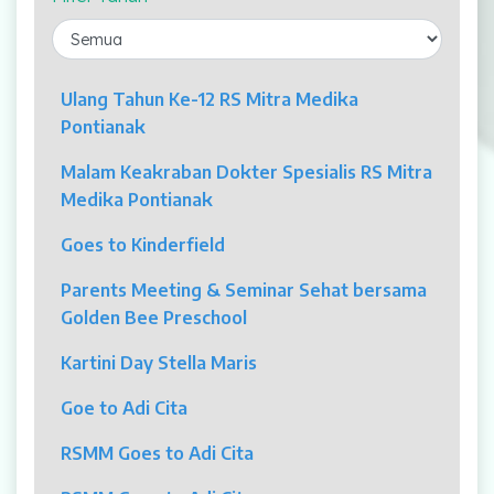
Laparaskopi
OCT
Ulang Tahun Ke-12 RS Mitra Medika
Pontianak
Eye Care
Malam Keakraban Dokter Spesialis RS Mitra
Multi Slice CT-Scan 128 Slices
Medika Pontianak
Dialisis
Goes to Kinderfield
Mamografi
Parents Meeting & Seminar Sehat bersama
Golden Bee Preschool
Klinik Andrologi
Kartini Day Stella Maris
Klinik Nyeri
Goe to Adi Cita
Klinik Estetika
RSMM Goes to Adi Cita
NICU / HCU / PICU / ICU