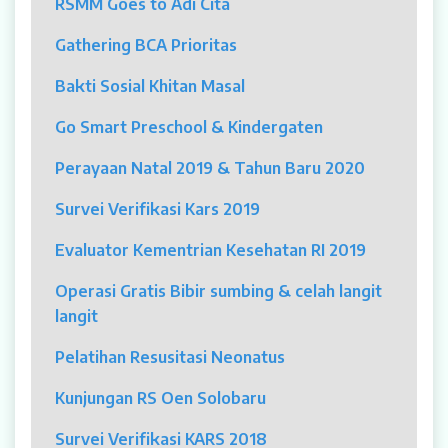
RSMM Goes to Adi Cita
MYAH
Gathering BCA Prioritas
CBCT (Cone Beam Computed Tomography)
Bakti Sosial Khitan Masal
Bronkoskopi
Go Smart Preschool & Kindergaten
Dokter
Perayaan Natal 2019 & Tahun Baru 2020
Jadwal Dokter
Survei Verifikasi Kars 2019
Sunday Clinic
Evaluator Kementrian Kesehatan RI 2019
Dokter Spesialis
Operasi Gratis Bibir sumbing & celah langit
langit
Dokter Umum
Pelatihan Resusitasi Neonatus
Dokter Gigi Umum
Kunjungan RS Oen Solobaru
Dokter Gigi Spesialis
Survei Verifikasi KARS 2018