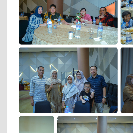
Malam Keakraban Dokter Spesialis RS Mitra Medika
Malam 
Pontianak
Pontia
Malam Keakraban
Malam Keakraban Dokter Spesialis RS Mit
Dokter Spesialis RS
Medika Pontianak
Mitra Medika