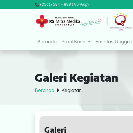
(0561) 584 - 888 (
Hunting
)
Mitra Medika Pontianak
Beranda
Profil Kami
Fasilitas Unggul
Galeri Kegiatan
Beranda
Kegiatan
Beranda
Profil Kami
Galeri