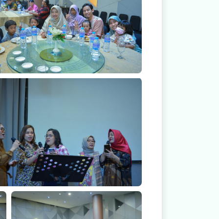
Keakraban Dokter Spesialis RS Mitra Medika
nak
ra
Malam Keakraban Dokter Spesialis RS Mitra
Medika Pontianak