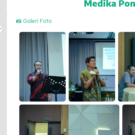
Medika Pon
📸 Galeri Foto
Malam Keakraban Dokter
Malam Keakraban Dokter
Malam Ke
Spesialis RS Mitra Medika
Spesialis RS Mitra Medika
Pontiana
Pontianak
Pontianak
Malam Keakraban Dokter Spesialis RS Mitra Medika
Malam 
Pontianak
Pontia