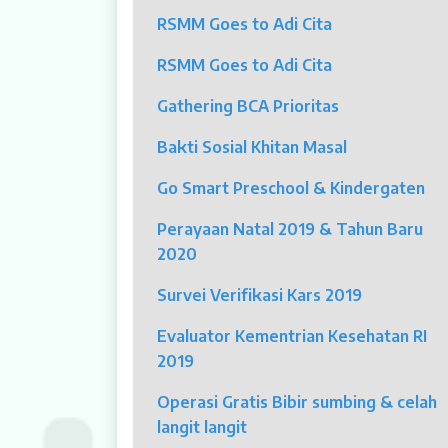
RSMM Goes to Adi Cita
Klinik Andrologi
RSMM Goes to Adi Cita
Klinik Nyeri
Gathering BCA Prioritas
Klinik Estetika
Bakti Sosial Khitan Masal
NICU / HCU / PICU / ICU
Go Smart Preschool & Kindergaten
MYAH
Perayaan Natal 2019 & Tahun Baru
2020
CBCT (Cone Beam Computed Tomo
Survei Verifikasi Kars 2019
Bronkoskopi
Evaluator Kementrian Kesehatan RI
Dokter
2019
Jadwal Dokter
Operasi Gratis Bibir sumbing & celah
langit langit
Sunday Clinic