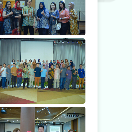
Keakraban Dokter Spesialis RS Mitra Medika
nak
Keakraban Dokter Spesialis RS Mitra Medika
nak