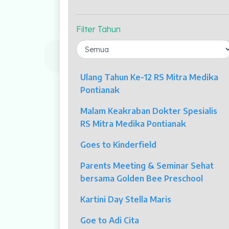
Profil Kami
Indikator Mutu
Filter Tahun
Fasilitas Unggulan
Kolposkopi
Ulang Tahun Ke-12 RS Mitra Medika
Endoskopi
Pontianak
Malam Keakraban Dokter Spesialis
Laparaskopi
RS Mitra Medika Pontianak
OCT
Goes to Kinderfield
Eye Care
Parents Meeting & Seminar Sehat
bersama Golden Bee Preschool
Multi Slice CT-Scan 128 Slices
Kartini Day Stella Maris
Dialisis
Goe to Adi Cita
Mamografi