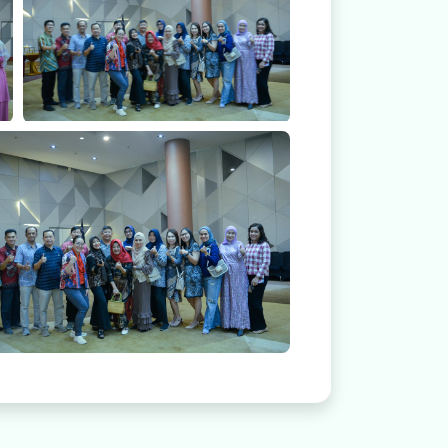
Keakraban Dokter Spesialis RS Mitra Medika
nak