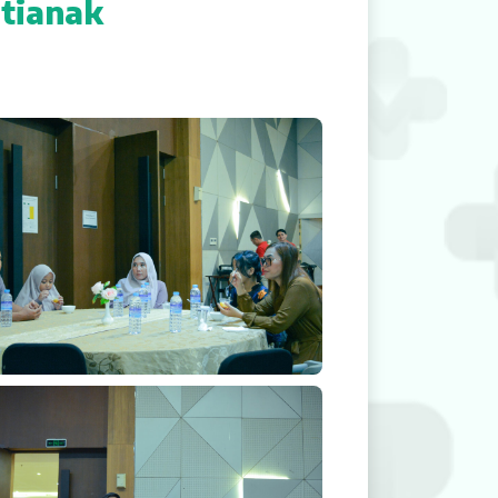
tianak
akraban Dokter Spesialis RS Mitra Medika
k
Keakraban Dokter Spesialis RS Mitra Medika
nak