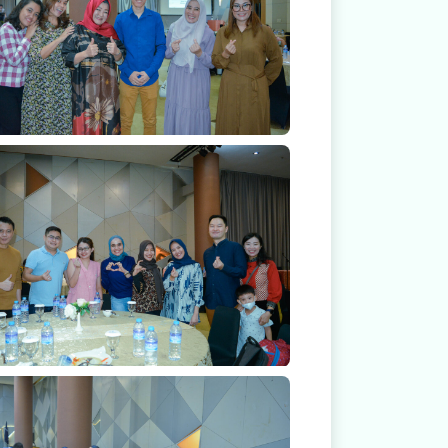
Keakraban Dokter Spesialis RS Mitra Medika
nak
Keakraban Dokter Spesialis RS Mitra Medika
nak