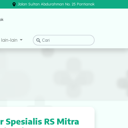
Jalan Sultan Abdurahman No. 25 Pontianak
×
lain-lain
Spesialis RS Mitra