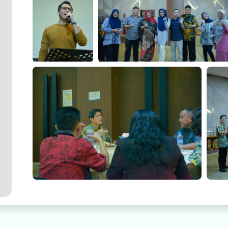
Pontianak
Malam Keakraban Dokter Spesialis RS Mitra Medika
Malam 
Pontianak
Pontia