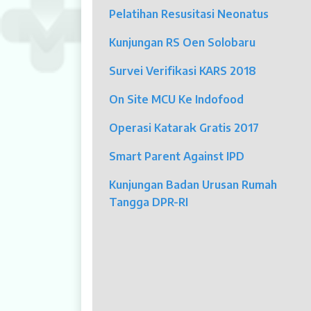
Pelatihan Resusitasi Neonatus
Dokter Spesialis
Kunjungan RS Oen Solobaru
Dokter Umum
Survei Verifikasi KARS 2018
Dokter Gigi Umum
On Site MCU Ke Indofood
Dokter Gigi Spesialis
Operasi Katarak Gratis 2017
Psikolog
Smart Parent Against IPD
Pelayanan
Kunjungan Badan Urusan Rumah
Rawat Jalan
Tangga DPR-RI
Rawat Inap
Kamar Operasi
Medical Check Up