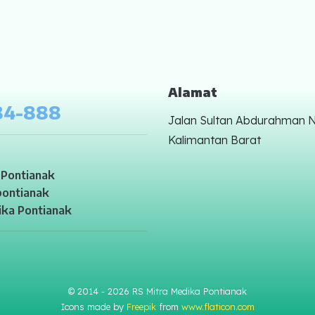
Alamat
84-888
Jalan Sultan Abdurahman No
Kalimantan Barat
Pontianak
ontianak
ka Pontianak
© 2014 - 2026 RS Mitra Medika Pontianak
Icons made by
Freepik
from
www.flaticon.com