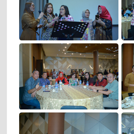
Malam Keakraban Dokter Spesialis RS Mitra Medika
Malam 
Pontianak
Pontia
Malam Keakraban Dokter Spesialis RS Mitra Medika
Malam 
Pontianak
Pontia