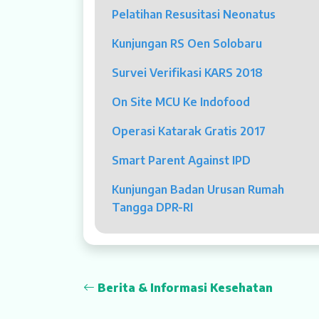
Pelatihan Resusitasi Neonatus
Dokter Spesialis
Kunjungan RS Oen Solobaru
Dokter Umum
Survei Verifikasi KARS 2018
Dokter Gigi Umum
On Site MCU Ke Indofood
Dokter Gigi Spesialis
Operasi Katarak Gratis 2017
Psikolog
Smart Parent Against IPD
Pelayanan
Kunjungan Badan Urusan Rumah
Rawat Jalan
Tangga DPR-RI
Rawat Inap
Kamar Operasi
Berita & Informasi Kesehatan
Medical Check Up