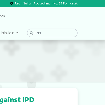
Jalan Sultan Abdurahman No. 25 Pontianak
×
lain-lain
gainst IPD