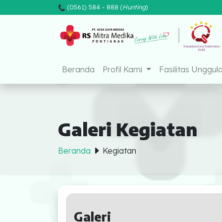
(0561) 584 - 888 (
Hunting
)
Mitra Medika Pon
Beranda
Profil Kami
Fasilitas Unggul
Galeri Kegiatan
Beranda
Kegiatan
Beranda
Profil Kami
Galeri