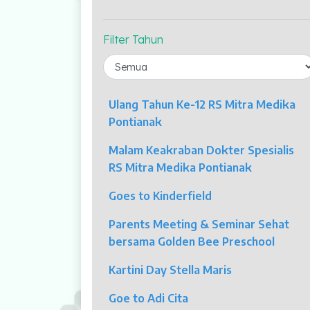
Profil Kami
Indikator Mutu
Filter Tahun
Fasilitas Unggulan
Kolposkopi
Ulang Tahun Ke-12 RS Mitra Medika
Endoskopi
Pontianak
Malam Keakraban Dokter Spesialis
Laparaskopi
RS Mitra Medika Pontianak
OCT
Goes to Kinderfield
Eye Care
Parents Meeting & Seminar Sehat
bersama Golden Bee Preschool
Multi Slice CT-Scan 128 Slices
Kartini Day Stella Maris
Dialisis
Goe to Adi Cita
Mamografi