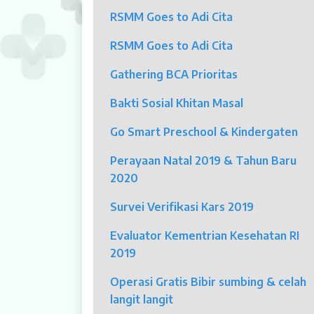
RSMM Goes to Adi Cita
Klinik Andrologi
RSMM Goes to Adi Cita
Klinik Nyeri
Gathering BCA Prioritas
Klinik Estetika
Bakti Sosial Khitan Masal
NICU / HCU / PICU / ICU
Go Smart Preschool & Kindergaten
MYAH
Perayaan Natal 2019 & Tahun Baru
2020
CBCT (Cone Beam Computed Tomo
Survei Verifikasi Kars 2019
Bronkoskopi
Evaluator Kementrian Kesehatan RI
Dokter
2019
Jadwal Dokter
Operasi Gratis Bibir sumbing & celah
langit langit
Sunday Clinic