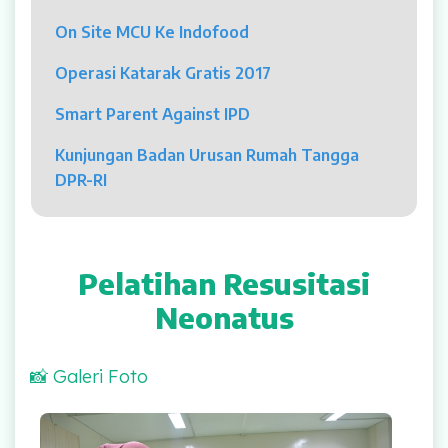
Psikolog
On Site MCU Ke Indofood
Pelayanan
Operasi Katarak Gratis 2017
Rawat Jalan
Smart Parent Against IPD
Rawat Inap
Kunjungan Badan Urusan Rumah Tangga
DPR-RI
Kamar Operasi
Medical Check Up
Pelatihan Resusitasi
Rehabilitasi Medik
Neonatus
Pelayanan 24 Jam
📸 Galeri Foto
UGD
Laboratorium