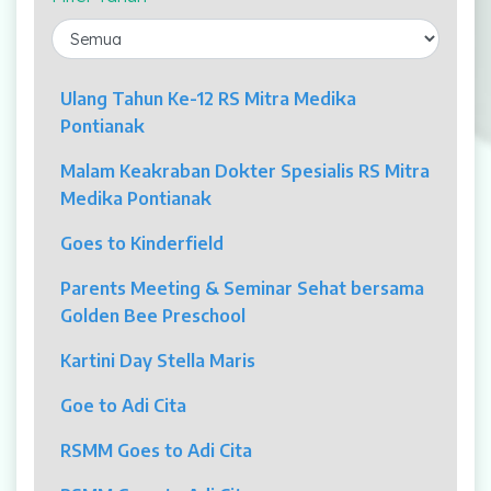
Laparaskopi
OCT
Ulang Tahun Ke-12 RS Mitra Medika
Pontianak
Eye Care
Malam Keakraban Dokter Spesialis RS Mitra
Multi Slice CT-Scan 128 Slices
Medika Pontianak
Dialisis
Goes to Kinderfield
Mamografi
Parents Meeting & Seminar Sehat bersama
Golden Bee Preschool
Klinik Andrologi
Kartini Day Stella Maris
Klinik Nyeri
Goe to Adi Cita
Klinik Estetika
RSMM Goes to Adi Cita
NICU / HCU / PICU / ICU