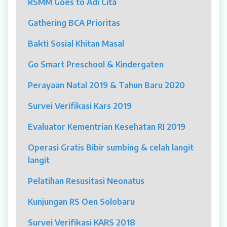
RSMM Goes to Adi Cita
MYAH
Gathering BCA Prioritas
CBCT (Cone Beam Computed Tomography)
Bakti Sosial Khitan Masal
Bronkoskopi
Go Smart Preschool & Kindergaten
Dokter
Perayaan Natal 2019 & Tahun Baru 2020
Jadwal Dokter
Survei Verifikasi Kars 2019
Sunday Clinic
Evaluator Kementrian Kesehatan RI 2019
Dokter Spesialis
Operasi Gratis Bibir sumbing & celah langit
langit
Dokter Umum
Pelatihan Resusitasi Neonatus
Dokter Gigi Umum
Kunjungan RS Oen Solobaru
Dokter Gigi Spesialis
Survei Verifikasi KARS 2018