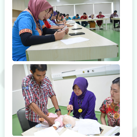
Radiologi
Farmasi
Ambulans
Artikel
Promo
Video Edukasi Kesehatan
Majalah
Berita & Informasi Kesehatan
Kegiatan
Menu Lain-lain