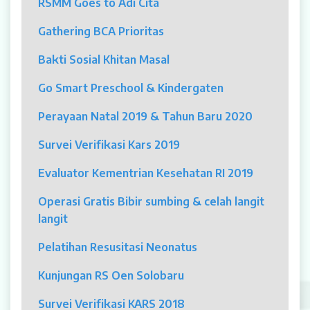
RSMM Goes to Adi Cita
MYAH
Gathering BCA Prioritas
CBCT (Cone Beam Computed Tomography)
Bakti Sosial Khitan Masal
Bronkoskopi
Go Smart Preschool & Kindergaten
Dokter
Perayaan Natal 2019 & Tahun Baru 2020
Jadwal Dokter
Survei Verifikasi Kars 2019
Sunday Clinic
Evaluator Kementrian Kesehatan RI 2019
Dokter Spesialis
Operasi Gratis Bibir sumbing & celah langit
langit
Dokter Umum
Pelatihan Resusitasi Neonatus
Dokter Gigi Umum
Kunjungan RS Oen Solobaru
Dokter Gigi Spesialis
Survei Verifikasi KARS 2018