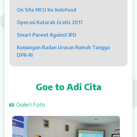
Psikolog
On Site MCU Ke Indofood
Pelayanan
Operasi Katarak Gratis 2017
Rawat Jalan
Smart Parent Against IPD
Rawat Inap
Kunjungan Badan Urusan Rumah Tangga
DPR-RI
Kamar Operasi
Medical Check Up
Goe to Adi Cita
Rehabilitasi Medik
📸 Galeri Foto
Pelayanan 24 Jam
UGD
Laboratorium