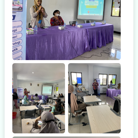
Radiologi
Farmasi
Ambulans
Artikel
Promo
Video Edukasi Kesehatan
Majalah
Berita & Informasi Kesehatan
Kegiatan
Menu Lain-lain