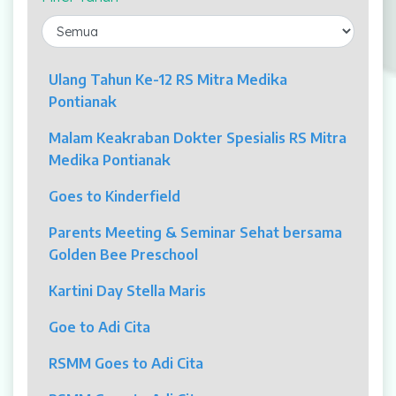
Laparaskopi
OCT
Ulang Tahun Ke-12 RS Mitra Medika
Pontianak
Eye Care
Malam Keakraban Dokter Spesialis RS Mitra
Multi Slice CT-Scan 128 Slices
Medika Pontianak
Dialisis
Goes to Kinderfield
Mamografi
Parents Meeting & Seminar Sehat bersama
Golden Bee Preschool
Klinik Andrologi
Kartini Day Stella Maris
Klinik Nyeri
Goe to Adi Cita
Klinik Estetika
RSMM Goes to Adi Cita
NICU / HCU / PICU / ICU