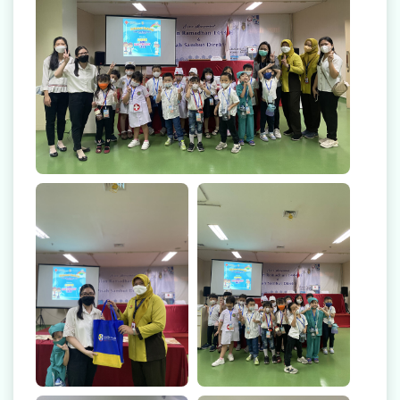
Radiologi
Farmasi
Ambulans
Artikel
Promo
Video Edukasi Kesehatan
Majalah
Berita & Informasi Kesehatan
Kegiatan
Menu Lain-lain