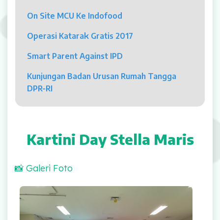
Psikolog
On Site MCU Ke Indofood
Pelayanan
Operasi Katarak Gratis 2017
Rawat Jalan
Smart Parent Against IPD
Rawat Inap
Kunjungan Badan Urusan Rumah Tangga
DPR-RI
Kamar Operasi
Medical Check Up
Kartini Day Stella Maris
Rehabilitasi Medik
📸 Galeri Foto
Pelayanan 24 Jam
UGD
Laboratorium