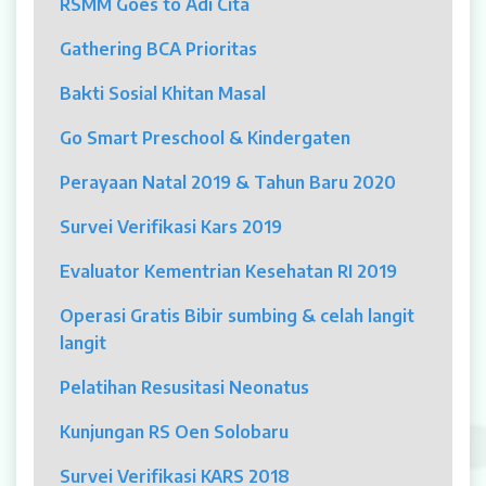
RSMM Goes to Adi Cita
MYAH
Gathering BCA Prioritas
CBCT (Cone Beam Computed Tomography)
Bakti Sosial Khitan Masal
Bronkoskopi
Go Smart Preschool & Kindergaten
Dokter
Perayaan Natal 2019 & Tahun Baru 2020
Jadwal Dokter
Survei Verifikasi Kars 2019
Sunday Clinic
Evaluator Kementrian Kesehatan RI 2019
Dokter Spesialis
Operasi Gratis Bibir sumbing & celah langit
langit
Dokter Umum
Pelatihan Resusitasi Neonatus
Dokter Gigi Umum
Kunjungan RS Oen Solobaru
Dokter Gigi Spesialis
Survei Verifikasi KARS 2018