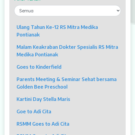
Laparaskopi
OCT
Ulang Tahun Ke-12 RS Mitra Medika
Pontianak
Eye Care
Malam Keakraban Dokter Spesialis RS Mitra
Multi Slice CT-Scan 128 Slices
Medika Pontianak
Dialisis
Goes to Kinderfield
Mamografi
Parents Meeting & Seminar Sehat bersama
Golden Bee Preschool
Klinik Andrologi
Kartini Day Stella Maris
Klinik Nyeri
Goe to Adi Cita
Klinik Estetika
RSMM Goes to Adi Cita
NICU / HCU / PICU / ICU