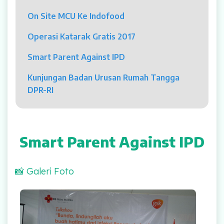
Psikolog
On Site MCU Ke Indofood
Pelayanan
Operasi Katarak Gratis 2017
Rawat Jalan
Smart Parent Against IPD
Rawat Inap
Kunjungan Badan Urusan Rumah Tangga
DPR-RI
Kamar Operasi
Medical Check Up
Smart Parent Against IPD
Rehabilitasi Medik
📸 Galeri Foto
Pelayanan 24 Jam
UGD
Smart Parent Against IPD
Laboratorium