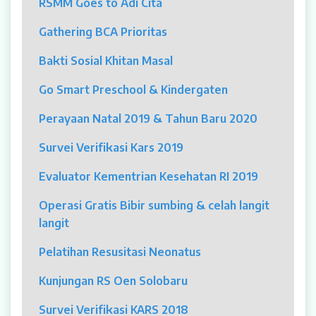
RSMM Goes to Adi Cita
MYAH
Gathering BCA Prioritas
CBCT (Cone Beam Computed Tomography)
Bakti Sosial Khitan Masal
Bronkoskopi
Go Smart Preschool & Kindergaten
Dokter
Perayaan Natal 2019 & Tahun Baru 2020
Jadwal Dokter
Survei Verifikasi Kars 2019
Sunday Clinic
Evaluator Kementrian Kesehatan RI 2019
Dokter Spesialis
Operasi Gratis Bibir sumbing & celah langit
langit
Dokter Umum
Pelatihan Resusitasi Neonatus
Dokter Gigi Umum
Kunjungan RS Oen Solobaru
Dokter Gigi Spesialis
Survei Verifikasi KARS 2018