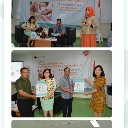
Radiologi
Farmasi
Ambulans
Artikel
Smart Parent Against IPD
Promo
Video Edukasi Kesehatan
Majalah
Berita & Informasi Kesehatan
Kegiatan
Menu Lain-lain
Smart Parent Against IPD