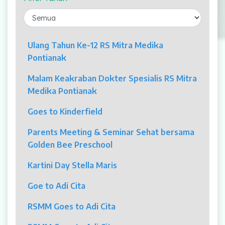
Laparaskopi
OCT
Ulang Tahun Ke-12 RS Mitra Medika
Pontianak
Eye Care
Malam Keakraban Dokter Spesialis RS Mitra
Multi Slice CT-Scan 128 Slices
Medika Pontianak
Dialisis
Goes to Kinderfield
Mamografi
Parents Meeting & Seminar Sehat bersama
Golden Bee Preschool
Klinik Andrologi
Kartini Day Stella Maris
Klinik Nyeri
Goe to Adi Cita
Klinik Estetika
RSMM Goes to Adi Cita
NICU / HCU / PICU / ICU