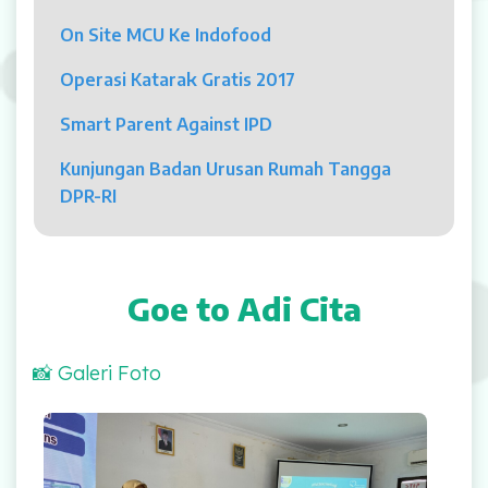
Psikolog
On Site MCU Ke Indofood
Pelayanan
Operasi Katarak Gratis 2017
Rawat Jalan
Smart Parent Against IPD
Rawat Inap
Kunjungan Badan Urusan Rumah Tangga
DPR-RI
Kamar Operasi
Medical Check Up
Goe to Adi Cita
Rehabilitasi Medik
📸 Galeri Foto
Pelayanan 24 Jam
UGD
Laboratorium