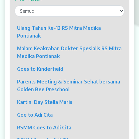
Laparaskopi
OCT
Ulang Tahun Ke-12 RS Mitra Medika
Pontianak
Eye Care
Malam Keakraban Dokter Spesialis RS Mitra
Multi Slice CT-Scan 128 Slices
Medika Pontianak
Dialisis
Goes to Kinderfield
Mamografi
Parents Meeting & Seminar Sehat bersama
Golden Bee Preschool
Klinik Andrologi
Kartini Day Stella Maris
Klinik Nyeri
Goe to Adi Cita
Klinik Estetika
RSMM Goes to Adi Cita
NICU / HCU / PICU / ICU