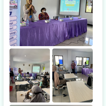
Radiologi
Farmasi
Ambulans
Artikel
Promo
Video Edukasi Kesehatan
Majalah
Berita & Informasi Kesehatan
Kegiatan
Menu Lain-lain