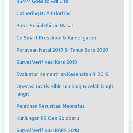
RSMM Goes to Adi Cita
MYAH
Gathering BCA Prioritas
CBCT (Cone Beam Computed Tomography)
Bakti Sosial Khitan Masal
Bronkoskopi
Go Smart Preschool & Kindergaten
Dokter
Perayaan Natal 2019 & Tahun Baru 2020
Jadwal Dokter
Survei Verifikasi Kars 2019
Sunday Clinic
Evaluator Kementrian Kesehatan RI 2019
Dokter Spesialis
Operasi Gratis Bibir sumbing & celah langit
langit
Dokter Umum
Pelatihan Resusitasi Neonatus
Dokter Gigi Umum
Kunjungan RS Oen Solobaru
Dokter Gigi Spesialis
Survei Verifikasi KARS 2018