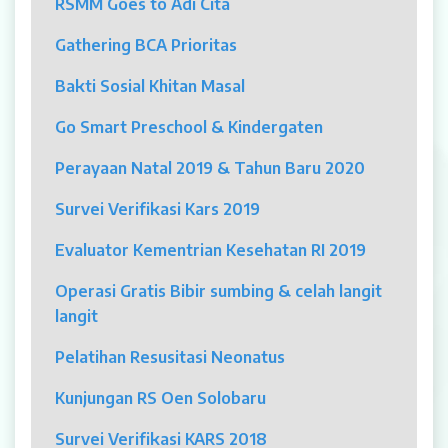
RSMM Goes to Adi Cita
MYAH
Gathering BCA Prioritas
CBCT (Cone Beam Computed Tomography)
Bakti Sosial Khitan Masal
Bronkoskopi
Go Smart Preschool & Kindergaten
Dokter
Perayaan Natal 2019 & Tahun Baru 2020
Jadwal Dokter
Survei Verifikasi Kars 2019
Sunday Clinic
Evaluator Kementrian Kesehatan RI 2019
Dokter Spesialis
Operasi Gratis Bibir sumbing & celah langit
langit
Dokter Umum
Pelatihan Resusitasi Neonatus
Dokter Gigi Umum
Kunjungan RS Oen Solobaru
Dokter Gigi Spesialis
Survei Verifikasi KARS 2018