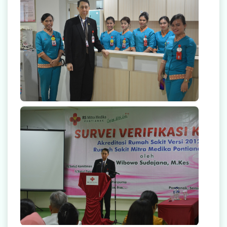
Radiologi
Farmasi
Ambulans
Artikel
Promo
null
Video Edukasi Kesehatan
Majalah
Berita & Informasi Kesehatan
Kegiatan
Menu Lain-lain