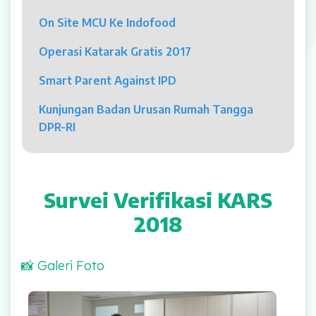
Psikolog
On Site MCU Ke Indofood
Pelayanan
Operasi Katarak Gratis 2017
Rawat Jalan
Smart Parent Against IPD
Rawat Inap
Kunjungan Badan Urusan Rumah Tangga
DPR-RI
Kamar Operasi
Medical Check Up
Survei Verifikasi KARS
Rehabilitasi Medik
2018
Pelayanan 24 Jam
📸 Galeri Foto
UGD
Survei Verifikasi KARS 2018
Laboratorium