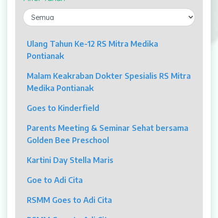
Laparaskopi
OCT
Ulang Tahun Ke-12 RS Mitra Medika
Pontianak
Eye Care
Malam Keakraban Dokter Spesialis RS Mitra
Multi Slice CT-Scan 128 Slices
Medika Pontianak
Dialisis
Goes to Kinderfield
Mamografi
Parents Meeting & Seminar Sehat bersama
Golden Bee Preschool
Klinik Andrologi
Kartini Day Stella Maris
Klinik Nyeri
Goe to Adi Cita
Klinik Estetika
RSMM Goes to Adi Cita
NICU / HCU / PICU / ICU