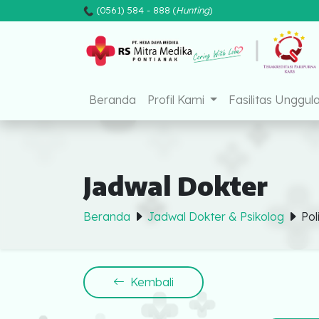
(0561) 584 - 888 (
Hunting
)
Beranda
Profil Kami
Fasilitas Unggul
Jadwal Dokter
Beranda
Jadwal Dokter & Psikolog
Poli
Beranda
Kembali
Profil Kami