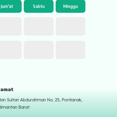
Jum'at
Sabtu
Minggu
lamat
lan Sultan Abdurahman No. 25, Pontianak,
limantan Barat