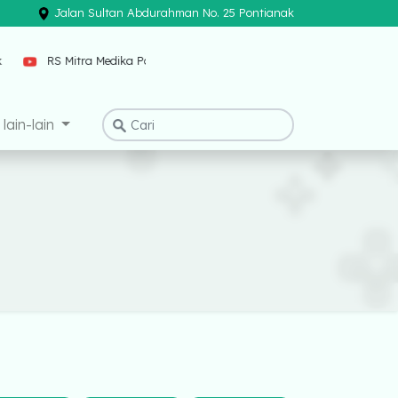
Jalan Sultan Abdurahman No. 25 Pontianak
×
k
RS Mitra Medika Pontianak
lain-lain