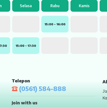
n
Selasa
Rabu
Kamis
15:00 - 16:00
17:30
15:00 - 17:30
Telepon
A
(0561) 584-888
Ja
Ka
Join with us