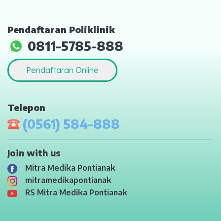
MYAH
Pendaftaran Poliklinik
CBCT (Cone Beam Computed Tomography)
0811-5785-888
Bronkoskopi
Pendaftaran Online
Dokter
Jadwal Dokter
Telepon
Sunday Clinic
(0561) 584-888
Dokter Spesialis
Join with us
Dokter Umum
Mitra Medika Pontianak
mitramedikapontianak
Dokter Gigi Umum
RS Mitra Medika Pontianak
Dokter Gigi Spesialis