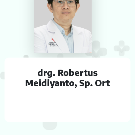
Laparaskopi
OCT
Eye Care
Multi Slice CT-Scan 128 Slices
Dialisis
drg. Robertus
Mamografi
Meidiyanto, Sp. Ort
Klinik Andrologi
Klinik Nyeri
Klinik Estetika
NICU / HCU / PICU / ICU